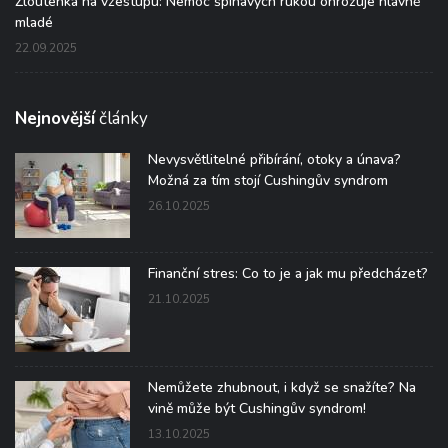
Žloutenka na vzestupu: Nemoc špinavých rukou ohrožuje hlavně
mladé
22.09.2025
Nejnovější
články
Nevysvětlitelné přibírání, otoky a únava?
Možná za tím stojí Cushingův syndrom
26.10.2025
Finanční stres: Co to je a jak mu předcházet?
21.10.2025
Nemůžete zhubnout, i když se snažíte? Na
vině může být Cushingův syndrom!
13.10.2025