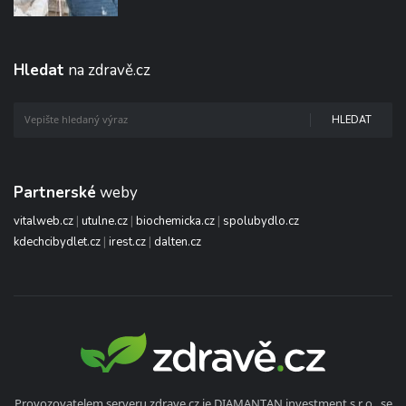
Hledat
na zdravě.cz
HLEDAT
Partnerské
weby
vitalweb.cz
|
utulne.cz
|
biochemicka.cz
|
spolubydlo.cz
kdechcibydlet.cz
|
irest.cz
|
dalten.cz
Provozovatelem serveru zdrave.cz je DIAMANTAN investment s.r.o., se