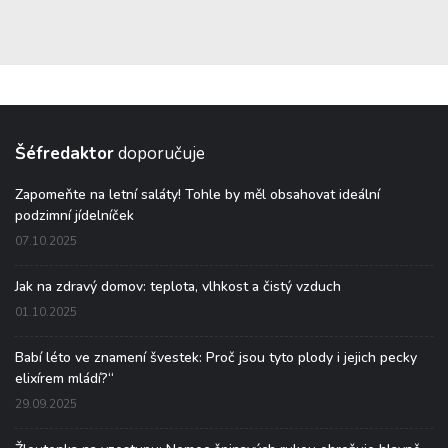
Šéfredaktor
doporučuje
Zapomeňte na letní saláty! Tohle by měl obsahovat ideální
podzimní jídelníček
07.10.2025
Jak na zdravý domov: teplota, vlhkost a čistý vzduch
01.10.2025
Babí léto ve znamení švestek: Proč jsou tyto plody i jejich pecky
elixírem mládí?“
29.09.2025