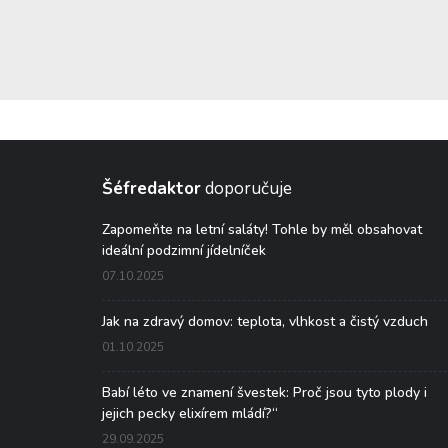
Šéfredaktor
doporučuje
Zapomeňte na letní saláty! Tohle by měl obsahovat
ideální podzimní jídelníček
07.10.2025
Jak na zdravý domov: teplota, vlhkost a čistý vzduch
01.10.2025
Babí léto ve znamení švestek: Proč jsou tyto plody i
jejich pecky elixírem mládí?“
29.09.2025