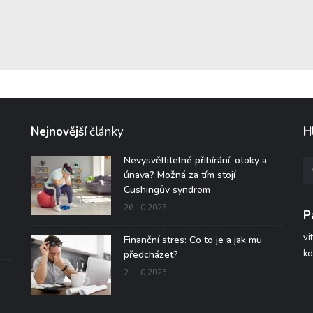
Nejnovější
články
H
Nevysvětlitelné přibírání, otoky a
únava? Možná za tím stojí
Cushingův syndrom
26.10.2025
P
vi
Finanční stres: Co to je a jak mu
kd
předcházet?
21.10.2025