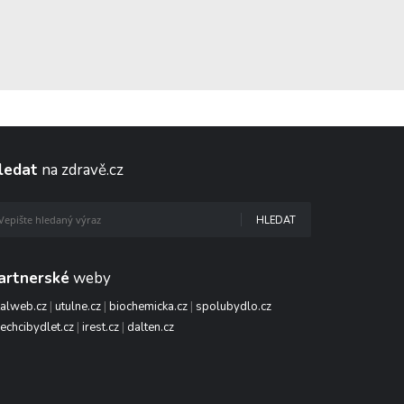
ledat
na zdravě.cz
HLEDAT
artnerské
weby
talweb.cz
|
utulne.cz
|
biochemicka.cz
|
spolubydlo.cz
echcibydlet.cz
|
irest.cz
|
dalten.cz