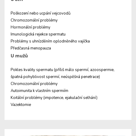
Poškození nebo ucpání vejcovodů
Chromozomální problémy
Hormonální problémy
Imunologická rejekce spermatu
Problémy s uhnízděním oplodněného vajíčka
Předčasná menopauza
U mužů
Pokles kvality spermatu (příliš málo spermií, azoospermie,
špatná pohyblivost spermií, neúspěšná penetrace)
Chromozomální problémy
Autoimunita k vlastním spermiím
Koitální problémy (impotence, ejakulační selhání)
Vazektomie