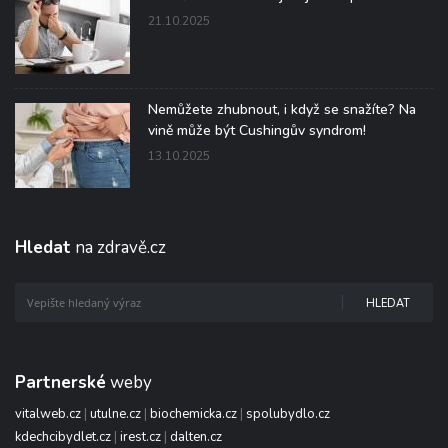
21.10.2025
Nemůžete zhubnout, i když se snažíte? Na
vině může být Cushingův syndrom!
13.10.2025
Hledat
na zdravě.cz
HLEDAT
Partnerské
weby
vitalweb.cz
|
utulne.cz
|
biochemicka.cz
|
spolubydlo.cz
kdechcibydlet.cz
|
irest.cz
|
dalten.cz