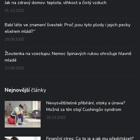
Jak na zdravý domov: teplota, vlhkost a čistý vzduch
01.10.2025
Babí léto ve znamení švestek: Proč jsou tyto plody i jejich pecky
elixírem mládí?“
29.09.2025
Žloutenka na vzestupu: Nemoc špinavých rukou ohrožuje hlavně
mladé
22.09.2025
Nejnovější
články
Nevysvětlitelné přibírání, otoky a únava?
Možná za tím stojí Cushingův syndrom
26.10.2025
Finanční stres: Co to je a jak mu předcházet?