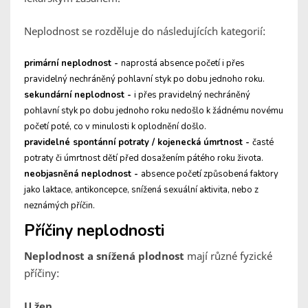
Neplodnost se rozděluje do následujících kategorií:
primární neplodnost -
naprostá absence početí i přes
pravidelný nechráněný pohlavní styk po dobu jednoho roku.
sekundární neplodnost -
i přes pravidelný nechráněný
pohlavní styk po dobu jednoho roku nedošlo k žádnému novému
početí poté, co v minulosti k oplodnění došlo.
pravidelné spontánní potraty / kojenecká úmrtnost -
časté
potraty či úmrtnost dětí před dosažením pátého roku života.
neobjasněná neplodnost -
absence početí způsobená faktory
jako laktace, antikoncepce, snížená sexuální aktivita, nebo z
neznámých příčin.
Příčiny neplodnosti
Neplodnost a snížená plodnost
mají různé fyzické
příčiny:
U žen