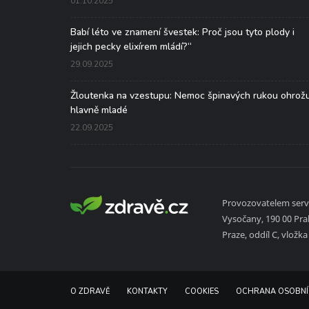
01.10.2025
Babí léto ve znamení švestek: Proč jsou tyto plody i
jejich pecky elixírem mládí?“
29.09.2025
Žloutenka na vzestupu: Nemoc špinavých rukou ohrož
hlavně mladé
22.09.2025
Provozovatelem serve
Vysočany, 190 00 Pr
Praze, oddíl C, vložk
O ZDRAVĚ
KONTAKTY
COOKIES
OCHRANA OSOBNÍ