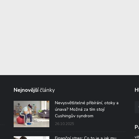
Nejnovější
články
H
Nevysvětlitelné přibírání, otoky a
únava? Možná za tím stojí
Cushingův syndrom
26.10.2025
P
vi
Finanční stres: Co to je a jak mu