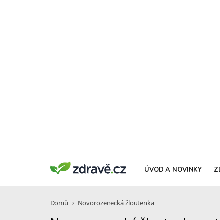
ÚVOD A NOVINKY
Z
Domů
Novorozenecká žloutenka