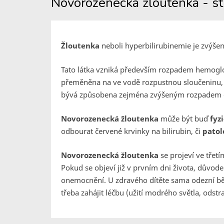
Novorozenecká žloutenka - st
Žloutenka
neboli hyperbilirubinemie je zvýšená
Tato látka vzniká především rozpadem hemoglo
přeměněna na ve vodě rozpustnou sloučeninu, 
bývá způsobena zejména zvýšeným rozpadem če
Novorozenecká žloutenka
může být buď
fyz
odbourat červené krvinky na bilirubin, či
patol
Novorozenecká žloutenka
se projeví ve třet
Pokud se objeví již v prvním dni života, důvod
onemocnění. U zdravého dítěte sama odezní běh
třeba zahájit léčbu (užití modrého světla, odstr