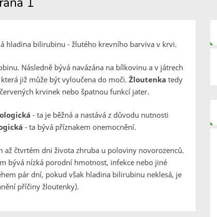
rana 1
 hladina bilirubinu - žlutého krevního barviva v krvi.
binu. Následně bývá navázána na bílkovinu a v játrech
která již může být vyloučena do moči.
Žloutenka
tedy
rvených krvinek nebo špatnou funkcí jater.
iologická
- ta je běžná a nastává z důvodu nutnosti
ogická
- ta bývá příznakem onemocnění.
ím až čtvrtém dni života zhruba u poloviny novorozenců.
em bývá nízká porodní hmotnost, infekce nebo jiné
em pár dní, pokud však hladina bilirubinu neklesá, je
anění příčiny žloutenky).