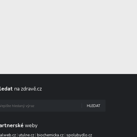
ledat
na zdravě.cz
HLEDAT
artnerské
weby
talweb.cz
|
utulne.cz
|
biochemicka.cz
|
spolubydlo.cz