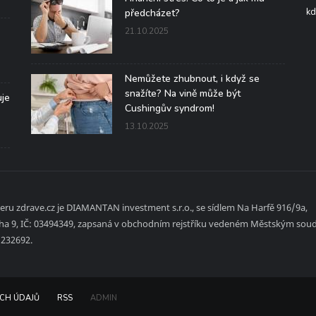
kd
předcházet?
21.10.2025
Nemůžete zhubnout, i když se
snažíte? Na vině může být
uje
Cushingův syndrom!
13.10.2025
ru zdrave.cz je DIAMANTAN investment s.r.o., se sídlem Na Harfě 916/9a,
aha 9, IČ: 03494349, zapsaná v obchodním rejstříku vedeném Městským sou
a 232692.
CH ÚDAJŮ
RSS
ADMIN