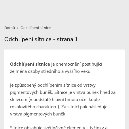
Domů
Odchlípení sítnice
Odchlípení sítnice - strana 1
Odchlípení sítnice
je onemocnění postihující
zejména osoby středního a vyššího věku.
Je způsobený odchlípením sítnice od vrstvy
pigmentových buněk. Sítnice je vrstva buněk hned za
sklivcem (v podstatě hlavní hmota oční koule
rosolovitého charakteru). Za sítnicí pak následuje
vrstva pigmentových buněk.
Sítnice obsahuje světločivné elementy – tyčinky a