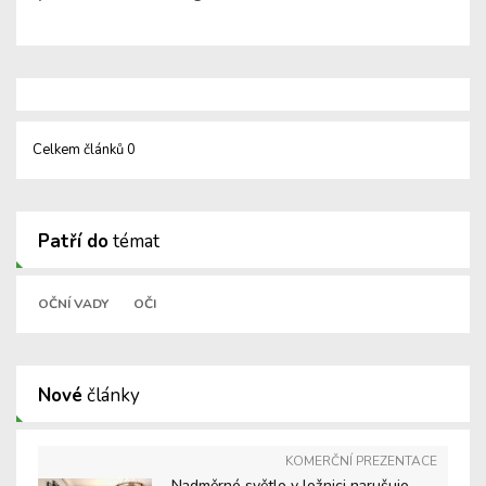
Celkem článků 0
Patří do
témat
OČNÍ VADY
OČI
Nové
články
KOMERČNÍ PREZENTACE
Nadměrné světlo v ložnici narušuje