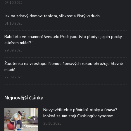
07.10.2025
Jak na zdravý domov: teplota, vlhkost a čistý vzduch
01.10.2025
Babí léto ve znamení švestek: Proč jsou tyto plody i jejich pecky
elixírem mládí?“
29.09.2025
Žloutenka na vzestupu: Nemoc špinavých rukou ohrožuje hlavně
mladé
22.09.2025
Nejnovější
články
Nevysvětlitelné přibírání, otoky a únava?
Možná za tím stojí Cushingův syndrom
26.10.2025