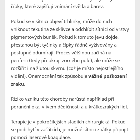
čípky, které zajišťují vnímání světla a barev.
Pokud se v sítnici objeví trhlinky, může do nich
vniknout tekutina ze sklivce a odchlípit sítnici od vrstvy
pigmentových buněk. Pokud k tomuto jevu dojde,
přestanou být tyčinky a čípky řádně vyživovány a
postupně odumírají. Proces většinou začíná na
periferii (tedy při okraji zorného pole), ale může se
rozšířit i na žlutou skvrnu (což je místo nejostřejšího
vidění). Onemocnění tak způsobuje
vážné poškození
zraku
.
Riziko vzniku této choroby narůstá například při
poranění oka, vlivem dědičnosti a u krátkozrakých lidí.
Terapie je v pokročilejších stadiích chirurgická. Pokud
se podchytí v začátcích, je možné sítnici zpátky připojit
pomocí laserové koagulace.