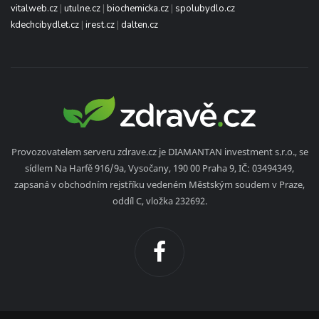
vitalweb.cz
|
utulne.cz
|
biochemicka.cz
|
spolubydlo.cz
kdechcibydlet.cz
|
irest.cz
|
dalten.cz
Provozovatelem serveru zdrave.cz je DIAMANTAN investment s.r.o., se
sídlem Na Harfě 916/9a, Vysočany, 190 00 Praha 9, IČ: 03494349,
zapsaná v obchodním rejstříku vedeném Městským soudem v Praze,
oddíl C, vložka 232692.