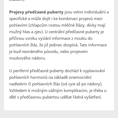
Projevy předčasné puberty
jsou velmi individuální a
specifické a může dojít i ke kombinaci projevů mezi
pohlavími (chlapcům rostou mléčné žlázy, dívky mají
mužný hlas a zjev). U centrální předčasné puberty je
příčinou vzniku vyslání informace z mozku do
pohlavních žláz, že již jedinec dospívá. Tato informace
je buď neznámého původu, nebo projevem
mozkového nádoru.
U periferní předčasné puberty dochází k vyplavování
pohlavních hormonů na základě onemocnění
nadledvin či pohlavních žláz (od cyst až po nádory).
Vzhledem k možným vážným komplikacím, je třeba u
dětí s předčasnou pubertou udělat řádná vyšetření.