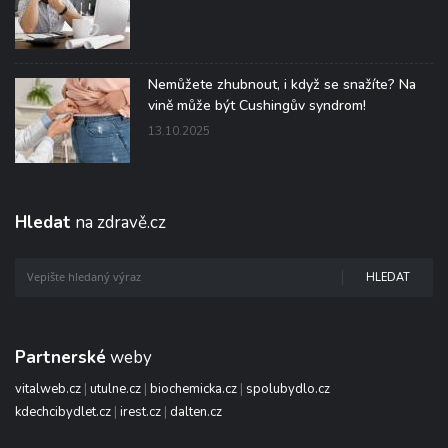
Nemůžete zhubnout, i když se snažíte? Na
vině může být Cushingův syndrom!
13.10.2025
Hledat
na zdravě.cz
HLEDAT
Partnerské
weby
vitalweb.cz
|
utulne.cz
|
biochemicka.cz
|
spolubydlo.cz
kdechcibydlet.cz
|
irest.cz
|
dalten.cz