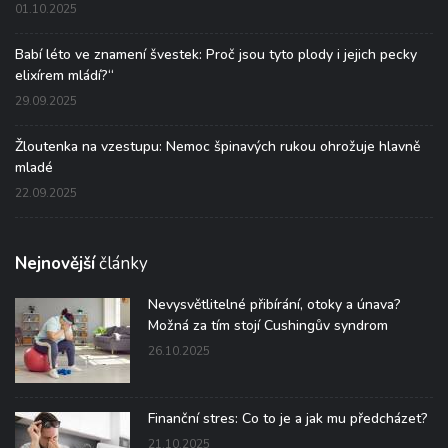
01.10.2025
Babí léto ve znamení švestek: Proč jsou tyto plody i jejich pecky
elixírem mládí?“
29.09.2025
Žloutenka na vzestupu: Nemoc špinavých rukou ohrožuje hlavně
mladé
22.09.2025
Nejnovější
články
Nevysvětlitelné přibírání, otoky a únava?
Možná za tím stojí Cushingův syndrom
26.10.2025
Finanční stres: Co to je a jak mu předcházet?
21.10.2025