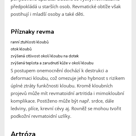
předpokládá u starších osob. Revmatické obtíže však
postihují i mladší osoby a také děti.
Příznaky revma
ranní ztuhlosti kloubů
otok kloubů
zvýšená citlivost okolí kloubu na dotek
zvýšená teplota a zarudnutí kůže v okolí kloubu
S postupem onemocnění dochází k destrukci a
deformaci kloubu, což omezuje jeho hybnost s rizikem
úplné ztráty funkčnosti kloubu. Kromě kloubních
projevů může mít revmatoidní artritida i mimokloubní
komplikace. Postiženo může být např. srdce, dále
ledviny, plíce, krevní cévy aj. Rovněž se mohou tvořit
podkožní revmatoidní uzlíky.
Artróza