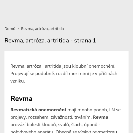
Domů
Revma, artróza, artritida
Revma, artróza, artritida - strana 1
Revma, artróza i artritida jsou kloubní onemocnění.
Projevují se podobně, rozdíl mezi nimi je v příčinách
vzniku.
Revma
Revmatická onemocnění
mají mnoho podob, liší se
projevy, rozsahem, závažností, trváním.
Revma
provází bolesti kloubů, svalů, šlach, úponů -
pohybového aparátu. Obecně se výskyt revmatizmu