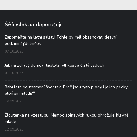
Šéfredaktor
doporučuje
Zapomeňte na letní saláty! Tohle by měl obsahovat ideální
podzimní jídelníček
07.10.2025
Jak na zdravý domov: teplota, vlhkost a čistý vzduch
01.10.2025
Babí léto ve znamení švestek: Proč jsou tyto plody i jejich pecky
elixírem mládí?“
29.09.2025
Žloutenka na vzestupu: Nemoc špinavých rukou ohrožuje hlavně
mladé
22.09.2025