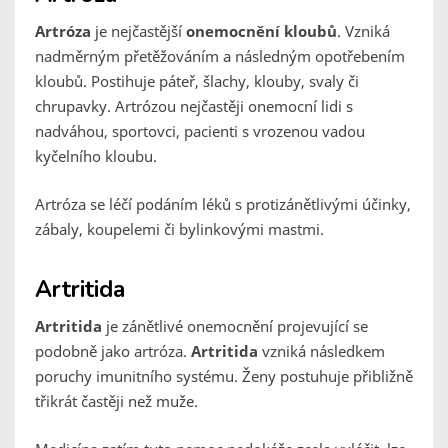
Artróza
je nejčastější
onemocnění kloubů
. Vzniká
nadměrným přetěžováním a následným opotřebením
kloubů. Postihuje páteř, šlachy, klouby, svaly či
chrupavky. Artrózou nejčastěji onemocní lidi s
nadváhou, sportovci, pacienti s vrozenou vadou
kyčelního kloubu.
Artróza se léčí podáním léků s protizánětlivými účinky,
zábaly, koupelemi či bylinkovými mastmi.
Artritida
Artritida
je zánětlivé onemocnění projevující se
podobně jako artróza.
Artritida
vzniká následkem
poruchy imunitního systému. Ženy postuhuje přibližně
třikrát častěji než muže.