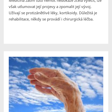
Medicína zatím tuto nemoc nedokáže zcela vyléčit, lze
však utlumovat její projevy a zpomalit její vývoj.
Užívají se protizánětlivé léky, kortikoidy. Důležitá je
rehabilitace, někdy se provádí i chirurgická léčba.