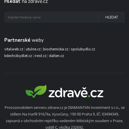
Hledat
na zdravě.cz
HLEDAT
Partnerské
weby
vitalweb.cz
|
utulne.cz
|
biochemicka.cz
|
spolubydlo.cz
kdechcibydlet.cz
|
irest.cz
|
dalten.cz
Provozovatelem serveru zdrave.cz je DIAMANTAN investment s.r.o., se
sídlem Na Harfě 916/9a, Vysočany, 190 00 Praha 9, IČ: 03494349,
zapsaná v obchodním rejstříku vedeném Městským soudem v Praze,
oddíl C, vložka 232692.