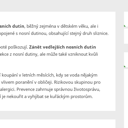
sních dutin
, běžný zejména v dětském věku, ale i
opojené s nosní dutinou, obsahující stejný druh sliznice.
 poté poškozují.
Zánět vedlejších nosních dutin
kce z nosní dutiny, ale může také vzniknout kvůli
koupání v letních měsících, kdy se voda nějakým
vlivem poranění v obličeji. Rizikovou skupinou pro
 alergici. Prevence zahrnuje správnou životosprávu,
 je nekouřit a vyhýbat se kuřáckým prostorům.