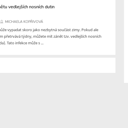
ětu vedlejších nosních dutin
MICHAELA KOPŘIVOVÁ
že vypadat skoro jako nezbytná součást zimy. Pokud ale
m přetrvává týdny, můžete mít zánět tzv. vedlejších nosních
da). Tato infekce může s ...