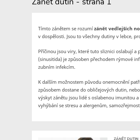
Zánět dutin - strana 1
Tímto zánětem se rozumí
zánět vedlejších no
v dospělosti. Jsou to všechny dutiny v lebce, pr
Příčinou jsou viry, které tuto sliznici oslabují a
(sinusitida) je způsoben přechodem rýmové infe
zubním infekcím.
K dalším možnostem původu onemocnění patří 
způsobem dostane do obličejových dutin, nebo 
výskyt zánětu jsou lidé s oslabenou imunitou a
vyhýbání se stresu a alergenům, samozřejmostí
ZÁNĚT DUTIN