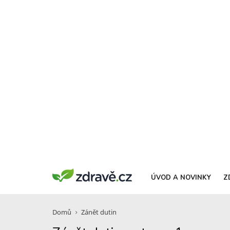
ÚVOD A NOVINKY
Z
Domů
Zánět dutin