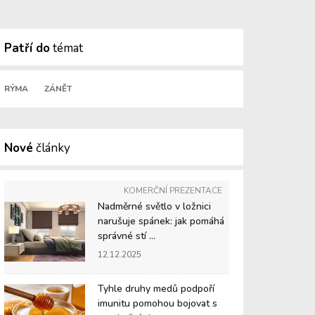
Patří do
témat
RÝMA
ZÁNĚT
Nové
články
KOMERČNÍ PREZENTACE
Nadměrné světlo v ložnici
narušuje spánek: jak pomáhá
správné stí ...
12.12.2025
Tyhle druhy medů podpoří
imunitu pomohou bojovat s