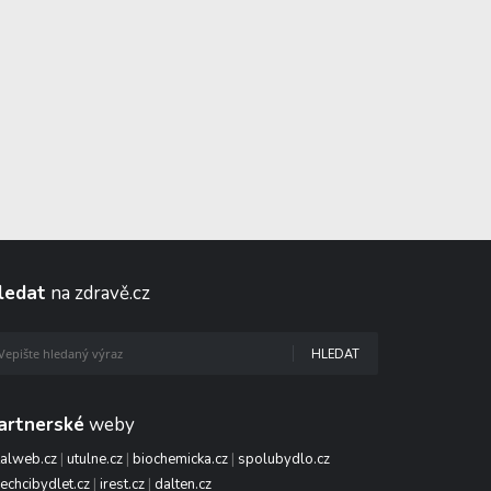
ledat
na zdravě.cz
HLEDAT
artnerské
weby
talweb.cz
|
utulne.cz
|
biochemicka.cz
|
spolubydlo.cz
echcibydlet.cz
|
irest.cz
|
dalten.cz