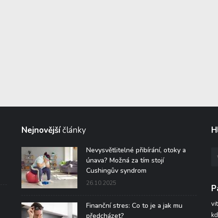
Nejnovější
články
H
Nevysvětlitelné přibírání, otoky a
únava? Možná za tím stojí
Cushingův syndrom
26.10.2025
P
vi
Finanční stres: Co to je a jak mu
kd
předcházet?