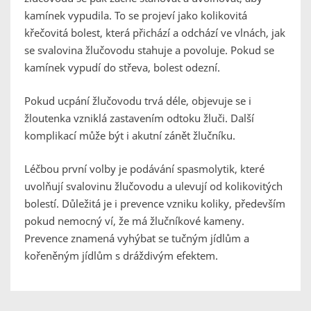
kamínek vypudila. To se projeví jako kolikovitá
křečovitá bolest, která přichází a odchází ve vlnách, jak
se svalovina žlučovodu stahuje a povoluje. Pokud se
kamínek vypudí do střeva, bolest odezní.
Pokud ucpání žlučovodu trvá déle, objevuje se i
žloutenka vzniklá zastavením odtoku žluči. Další
komplikací může být i akutní zánět žlučníku.
Léčbou první volby je podávání spasmolytik, které
uvolňují svalovinu žlučovodu a ulevují od kolikovitých
bolestí. Důležitá je i prevence vzniku koliky, především
pokud nemocný ví, že má žlučníkové kameny.
Prevence znamená vyhýbat se tučným jídlům a
kořeněným jídlům s dráždivým efektem.