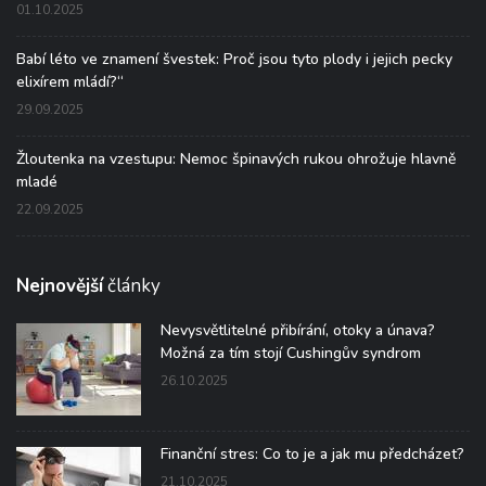
01.10.2025
Babí léto ve znamení švestek: Proč jsou tyto plody i jejich pecky
elixírem mládí?“
29.09.2025
Žloutenka na vzestupu: Nemoc špinavých rukou ohrožuje hlavně
mladé
22.09.2025
Nejnovější
články
Nevysvětlitelné přibírání, otoky a únava?
Možná za tím stojí Cushingův syndrom
26.10.2025
Finanční stres: Co to je a jak mu předcházet?
21.10.2025