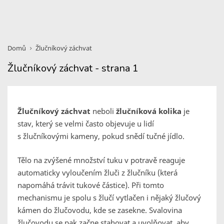
Domů
Žlučníkový záchvat
Žlučníkový záchvat - strana 1
Žlučníkový záchvat
neboli
žlučníková kolika
je
stav, který se velmi často objevuje u lidí
s žlučníkovými kameny, pokud snědí tučné jídlo.
Tělo na zvýšené množství tuku v potravě reaguje
automaticky vyloučením žluči z žlučníku (která
napomáhá trávit tukové částice). Při tomto
mechanismu je spolu s žlučí vytlačen i nějaký žlučový
kámen do žlučovodu, kde se zasekne. Svalovina
žlučovodu se pak začne stahovat a uvolňovat, aby