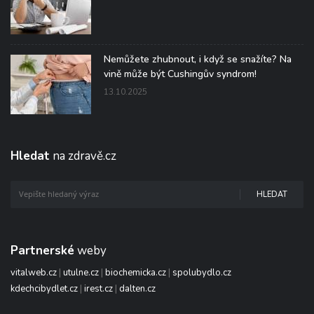
Nemůžete zhubnout, i když se snažíte? Na
vině může být Cushingův syndrom!
13.10.2025
Hledat
na zdravě.cz
HLEDAT
Partnerské
weby
vitalweb.cz
|
utulne.cz
|
biochemicka.cz
|
spolubydlo.cz
kdechcibydlet.cz
|
irest.cz
|
dalten.cz