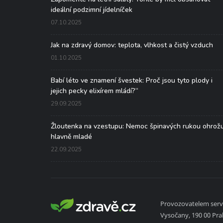
ideální podzimní jídelníček
07.10.2025
Jak na zdravý domov: teplota, vlhkost a čistý vzduch
01.10.2025
Babí léto ve znamení švestek: Proč jsou tyto plody i
jejich pecky elixírem mládí?“
29.09.2025
Žloutenka na vzestupu: Nemoc špinavých rukou ohrož
hlavně mladé
22.09.2025
Provozovatelem serve
Vysočany, 190 00 Pr