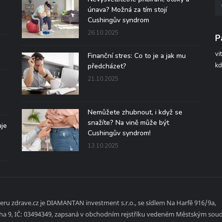
únava? Možná za tím stojí
Cushingův syndrom
26.10.2025
P
vi
Finanční stres: Co to je a jak mu
kd
předcházet?
21.10.2025
Nemůžete zhubnout, i když se
snažíte? Na vině může být
uje
Cushingův syndrom!
13.10.2025
ru zdrave.cz je DIAMANTAN investment s.r.o., se sídlem Na Harfě 916/9a,
aha 9, IČ: 03494349, zapsaná v obchodním rejstříku vedeném Městským sou