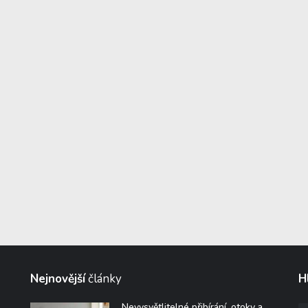
Nejnovější
články
H
Nevysvětlitelné přibírání, otoky a