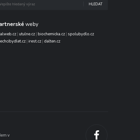
HLEDAT
artnerské
weby
talweb.cz
|
utulne.cz
|
biochemicka.cz
|
spolubydlo.cz
echcibydlet.cz
|
irest.cz
|
dalten.cz
dem v