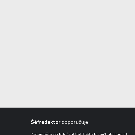
Šéfredaktor
doporučuje
Zapomeňte na letní saláty! Tohle by měl obsahovat