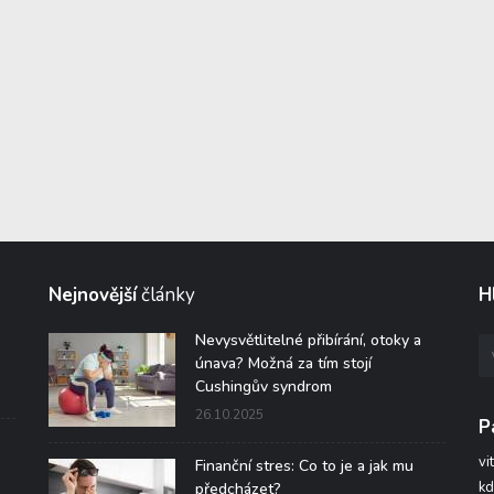
Nejnovější
články
H
Nevysvětlitelné přibírání, otoky a
únava? Možná za tím stojí
Cushingův syndrom
26.10.2025
P
vi
Finanční stres: Co to je a jak mu
kd
předcházet?