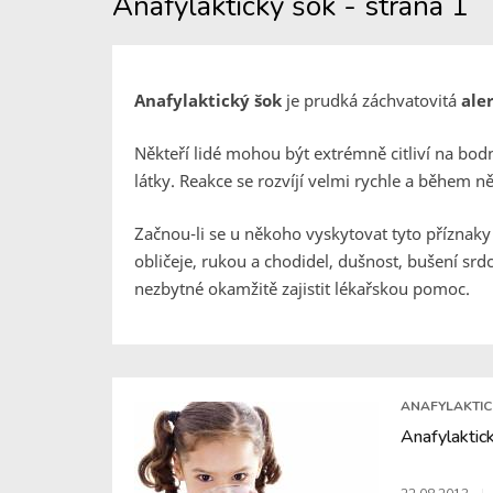
Anafylaktický šok - strana 1
Anafylaktický šok
je prudká záchvatovitá
ale
Někteří lidé mohou být extrémně citliví na bod
látky. Reakce se rozvíjí velmi rychle a během ně
Začnou-li se u někoho vyskytovat tyto příznaky 
obličeje, rukou a chodidel, dušnost, bušení srd
nezbytné okamžitě zajistit lékařskou pomoc.
ANAFYLAKTIC
Anafylaktick