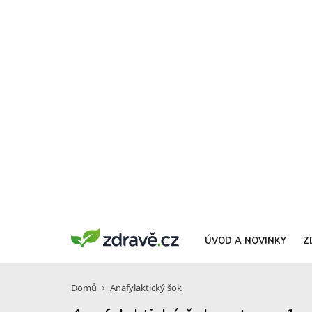
ÚVOD A NOVINKY
Z
Domů
Anafylaktický šok