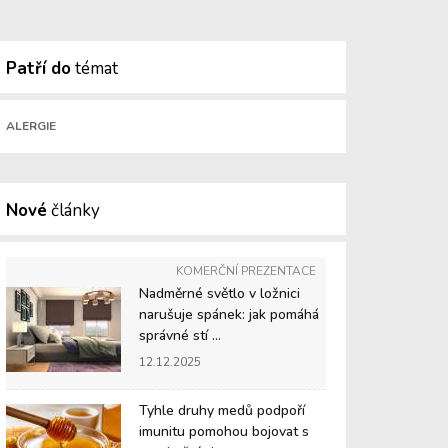
Patří do
témat
ALERGIE
Nové
články
KOMERČNÍ PREZENTACE
Nadměrné světlo v ložnici
narušuje spánek: jak pomáhá
správné stí ...
12.12.2025
Tyhle druhy medů podpoří
imunitu pomohou bojovat s