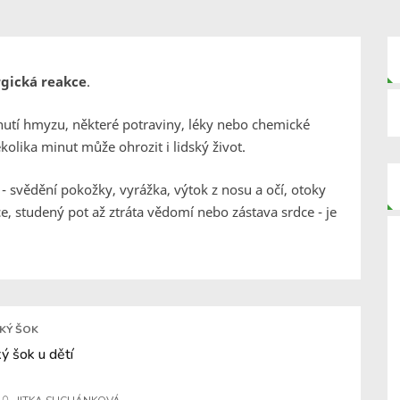
rgická reakce
.
nutí hmyzu, některé potraviny, léky nebo chemické
kolika minut může ohrozit i lidský život.
- svědění pokožky, vyrážka, výtok z nosu a očí, otoky
ce, studený pot až ztráta vědomí nebo zástava srdce - je
KÝ ŠOK
ý šok u dětí