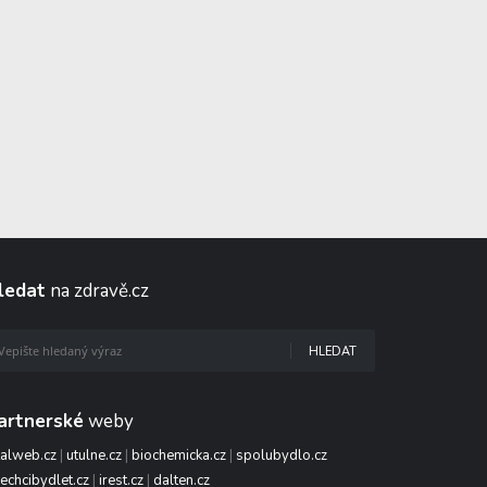
ledat
na zdravě.cz
HLEDAT
artnerské
weby
talweb.cz
|
utulne.cz
|
biochemicka.cz
|
spolubydlo.cz
echcibydlet.cz
|
irest.cz
|
dalten.cz