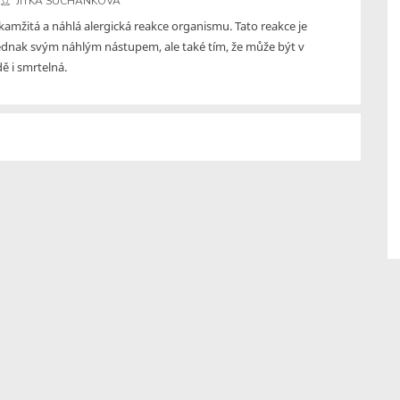
JITKA SUCHÁNKOVÁ
kamžitá a náhlá alergická reakce organismu. Tato reakce je
dnak svým náhlým nástupem, ale také tím, že může být v
ě i smrtelná.