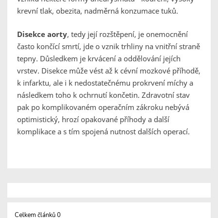
krevní tlak, obezita, nadměrná konzumace tuků.
Disekce aorty
, tedy její rozštěpení, je onemocnění
často končící smrtí, jde o vznik trhliny na vnitřní straně
tepny. Důsledkem je krvácení a oddělování jejích
vrstev. Disekce může vést až k cévní mozkové příhodě,
k infarktu, ale i k nedostatečnému prokrvení míchy a
následkem toho k ochrnutí končetin. Zdravotní stav
pak po komplikovaném operačním zákroku nebývá
optimistický, hrozí opakované příhody a další
komplikace a s tím spojená nutnost dalších operací.
Celkem článků 0