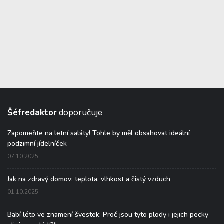
Šéfredaktor
doporučuje
Zapomeňte na letní saláty! Tohle by měl obsahovat ideální
podzimní jídelníček
07.10.2025
Jak na zdravý domov: teplota, vlhkost a čistý vzduch
01.10.2025
Babí léto ve znamení švestek: Proč jsou tyto plody i jejich pecky