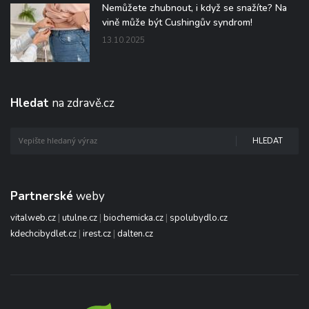
Nemůžete zhubnout, i když se snažíte? Na
vině může být Cushingův syndrom!
13.10.2025
Hledat
na zdravě.cz
HLEDAT
Partnerské
weby
vitalweb.cz
|
utulne.cz
|
biochemicka.cz
|
spolubydlo.cz
kdechcibydlet.cz
|
irest.cz
|
dalten.cz