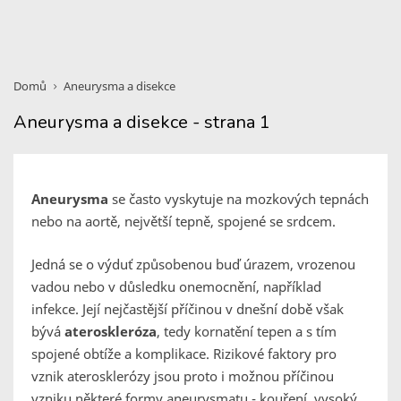
Domů
Aneurysma a disekce
Aneurysma a disekce - strana 1
Aneurysma
se často vyskytuje na mozkových tepnách
nebo na aortě, největší tepně, spojené se srdcem.
Jedná se o výduť způsobenou buď úrazem, vrozenou
vadou nebo v důsledku onemocnění, například
infekce. Její nejčastější příčinou v dnešní době však
bývá
ateroskleróza
, tedy kornatění tepen a s tím
spojené obtíže a komplikace. Rizikové faktory pro
vznik aterosklerózy jsou proto i možnou příčinou
vzniku některé formy aneurysmatu - kouření, vysoký