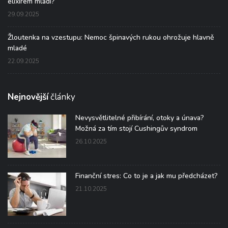
elixírem mládí?“
29.09.2025
Žloutenka na vzestupu: Nemoc špinavých rukou ohrožuje hlavně
mladé
22.09.2025
Nejnovější
články
Nevysvětlitelné přibírání, otoky a únava?
Možná za tím stojí Cushingův syndrom
26.10.2025
Finanční stres: Co to je a jak mu předcházet?
21.10.2025