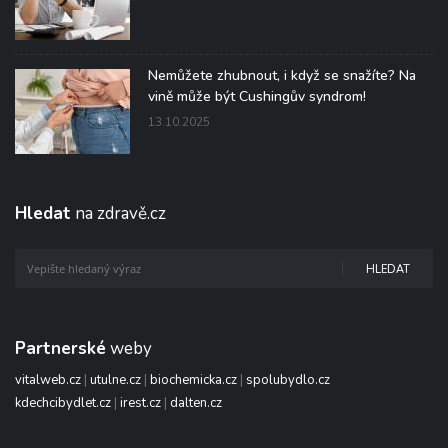
Nemůžete zhubnout, i když se snažíte? Na
vině může být Cushingův syndrom!
13.10.2025
Hledat
na zdravě.cz
HLEDAT
Partnerské
weby
vitalweb.cz
|
utulne.cz
|
biochemicka.cz
|
spolubydlo.cz
kdechcibydlet.cz
|
irest.cz
|
dalten.cz