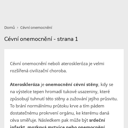
Domů
Cévní onemocnění
Cévní onemocnění - strana 1
Cévní onemocnění neboli ateroskleróza je velmi
rozšířená civilizační choroba.
Ateroskleróza
je
onemocnění cévní stěny
, kdy se
na výstelce tepen hromadí tukové usazeniny, které
způsobují tuhnutí této stěny a zužování jejího průsvitu.
To brání normálnímu průtoku krve a tím pádem
dostatečnému prokrvení orgánu, ke kterému daná
céva směřuje. Následkem pak může být
srdeční
infarkt, mozková mrtvice nebo onemocnění