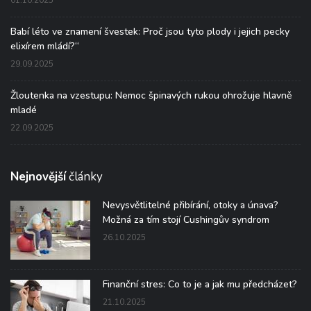
01.10.2025
Babí léto ve znamení švestek: Proč jsou tyto plody i jejich pecky
elixírem mládí?“
29.09.2025
Žloutenka na vzestupu: Nemoc špinavých rukou ohrožuje hlavně
mladé
22.09.2025
Nejnovější
články
Nevysvětlitelné přibírání, otoky a únava?
Možná za tím stojí Cushingův syndrom
26.10.2025
Finanční stres: Co to je a jak mu předcházet?
21.10.2025