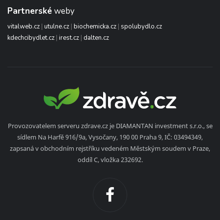
Partnerské
weby
vitalweb.cz
|
utulne.cz
|
biochemicka.cz
|
spolubydlo.cz
kdechcibydlet.cz
|
irest.cz
|
dalten.cz
Provozovatelem serveru zdrave.cz je DIAMANTAN investment s.r.o., se
sídlem Na Harfě 916/9a, Vysočany, 190 00 Praha 9, IČ: 03494349,
zapsaná v obchodním rejstříku vedeném Městským soudem v Praze,
oddíl C, vložka 232692.