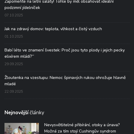
Zapomeňte na letní saláty! Tohle by měl obsahovat ideální
podzimní jídelníček
07.10.2025
Jak na zdravý domov: teplota, vlhkost a čistý vzduch
01.10.2025
Babí léto ve znamení švestek: Proč jsou tyto plody i jejich pecky
elixírem mládí?“
29.09.2025
Žloutenka na vzestupu: Nemoc špinavých rukou ohrožuje hlavně
mladé
22.09.2025
Nejnovější
články
Nevysvětlitelné přibírání, otoky a únava?
Možná za tím stojí Cushingův syndrom