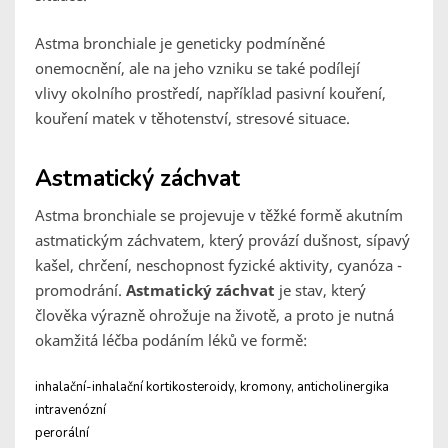
Astma bronchiale je geneticky podmíněné
onemocnění, ale na jeho vzniku se také podílejí
vlivy okolního prostředí, například pasivní kouření,
kouření matek v těhotenství, stresové situace.
Astmatický záchvat
Astma bronchiale se projevuje v těžké formě akutním
astmatickým záchvatem, který provází dušnost, sípavý
kašel, chrčení, neschopnost fyzické aktivity, cyanóza -
promodrání.
Astmatický záchvat
je stav, který
člověka výrazně ohrožuje na životě, a proto je nutná
okamžitá léčba podáním léků ve formě:
inhalační-inhalační kortikosteroidy, kromony, anticholinergika
intravenózní
perorální