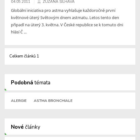
04.05.2011
ZUZANA ŠILHAVÁ
Globální iniciativa pro astma vyhlašuje každoročně první
květnové úterý Světovým dnem astmatu. Letos tento den
připadl na úterý 3. května. V České republice se k tomuto dni
hlásí Č ...
Celkem článků 1
Podobná
témata
ALERGIE
ASTMA BRONCHIALE
Nové
články