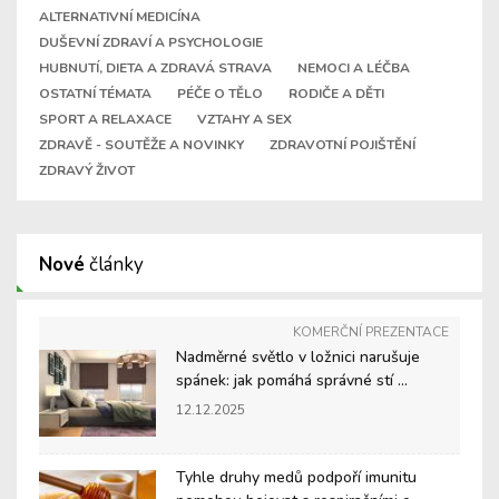
ALTERNATIVNÍ MEDICÍNA
DUŠEVNÍ ZDRAVÍ A PSYCHOLOGIE
HUBNUTÍ, DIETA A ZDRAVÁ STRAVA
NEMOCI A LÉČBA
OSTATNÍ TÉMATA
PÉČE O TĚLO
RODIČE A DĚTI
SPORT A RELAXACE
VZTAHY A SEX
ZDRAVĚ - SOUTĚŽE A NOVINKY
ZDRAVOTNÍ POJIŠTĚNÍ
ZDRAVÝ ŽIVOT
Nové
články
KOMERČNÍ PREZENTACE
Nadměrné světlo v ložnici narušuje
spánek: jak pomáhá správné stí ...
12.12.2025
Tyhle druhy medů podpoří imunitu