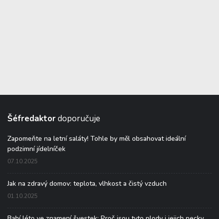
Šéfredaktor
doporučuje
Zapomeňte na letní saláty! Tohle by měl obsahovat ideální
podzimní jídelníček
07.10.2025
Jak na zdravý domov: teplota, vlhkost a čistý vzduch
01.10.2025
Babí léto ve znamení švestek: Proč jsou tyto plody i jejich pecky