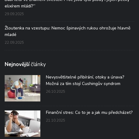
elixírem mládí?“
29.09.2025
Žloutenka na vzestupu: Nemoc špinavých rukou ohrožuje hlavně
mladé
22.09.2025
Nejnovější
články
Nevysvětlitelné přibírání, otoky a únava?
Možná za tím stojí Cushingův syndrom
26.10.2025
Finanční stres: Co to je a jak mu předcházet?
21.10.2025