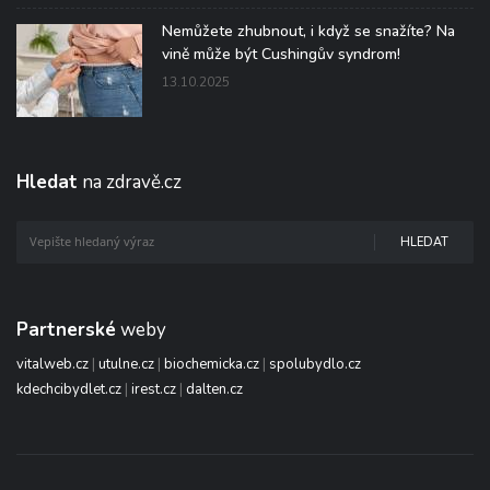
Nemůžete zhubnout, i když se snažíte? Na
vině může být Cushingův syndrom!
13.10.2025
Hledat
na zdravě.cz
HLEDAT
Partnerské
weby
vitalweb.cz
|
utulne.cz
|
biochemicka.cz
|
spolubydlo.cz
kdechcibydlet.cz
|
irest.cz
|
dalten.cz