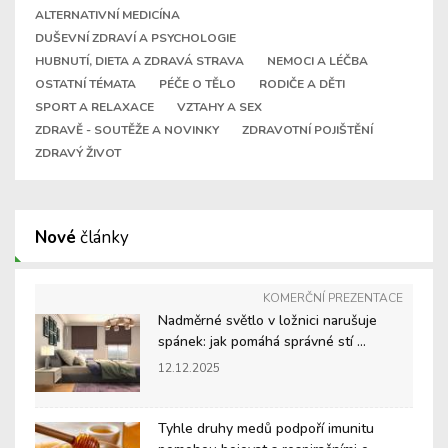
ALTERNATIVNÍ MEDICÍNA
DUŠEVNÍ ZDRAVÍ A PSYCHOLOGIE
HUBNUTÍ, DIETA A ZDRAVÁ STRAVA
NEMOCI A LÉČBA
OSTATNÍ TÉMATA
PÉČE O TĚLO
RODIČE A DĚTI
SPORT A RELAXACE
VZTAHY A SEX
ZDRAVĚ - SOUTĚŽE A NOVINKY
ZDRAVOTNÍ POJIŠTĚNÍ
ZDRAVÝ ŽIVOT
Nové
články
KOMERČNÍ PREZENTACE
Nadměrné světlo v ložnici narušuje
spánek: jak pomáhá správné stí ...
12.12.2025
Tyhle druhy medů podpoří imunitu