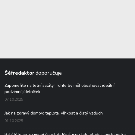
Šéfredaktor
doporučuje
Zapomeňte na letní saláty! Tohle by měl obsahovat ideální
podzimní jídelníček
07.10.2025
Jak na zdravý domov: teplota, vlhkost a čistý vzduch
01.10.2025
Babí léto ve znamení švestek: Proč jsou tyto plody i jejich pecky