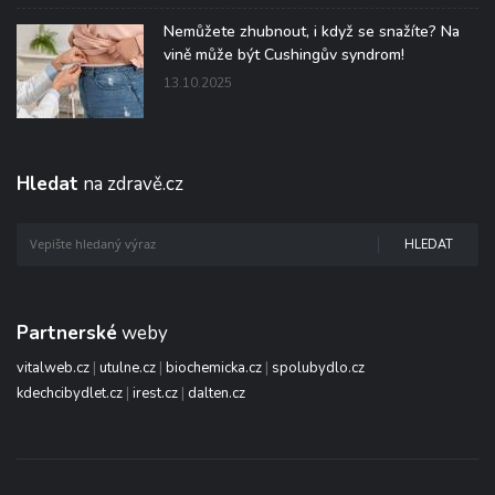
Nemůžete zhubnout, i když se snažíte? Na
vině může být Cushingův syndrom!
13.10.2025
Hledat
na zdravě.cz
HLEDAT
Partnerské
weby
vitalweb.cz
|
utulne.cz
|
biochemicka.cz
|
spolubydlo.cz
kdechcibydlet.cz
|
irest.cz
|
dalten.cz