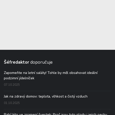
Šéfredaktor
doporučuje
Zapomeňte na letní saláty! Tohle by měl obsahovat ideální
podzimní jídelníček
07.10.2025
Jak na zdravý domov: teplota, vlhkost a čistý vzduch
01.10.2025
Babí léto ve znamení švestek: Proč jsou tyto plody i jejich pecky