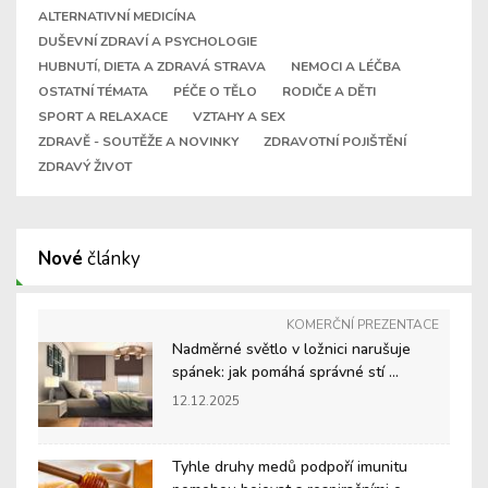
ALTERNATIVNÍ MEDICÍNA
DUŠEVNÍ ZDRAVÍ A PSYCHOLOGIE
HUBNUTÍ, DIETA A ZDRAVÁ STRAVA
NEMOCI A LÉČBA
OSTATNÍ TÉMATA
PÉČE O TĚLO
RODIČE A DĚTI
SPORT A RELAXACE
VZTAHY A SEX
ZDRAVĚ - SOUTĚŽE A NOVINKY
ZDRAVOTNÍ POJIŠTĚNÍ
ZDRAVÝ ŽIVOT
Nové
články
KOMERČNÍ PREZENTACE
Nadměrné světlo v ložnici narušuje
spánek: jak pomáhá správné stí ...
12.12.2025
Tyhle druhy medů podpoří imunitu