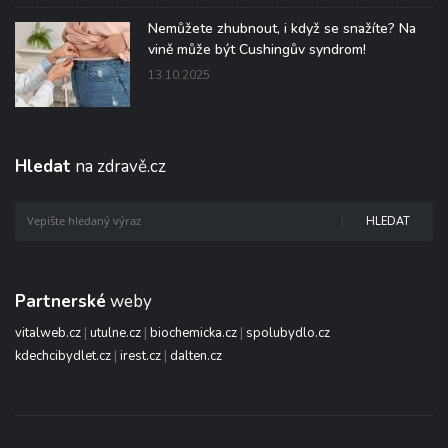
Nemůžete zhubnout, i když se snažíte? Na
vině může být Cushingův syndrom!
13.10.2025
Hledat
na zdravě.cz
HLEDAT
Partnerské
weby
vitalweb.cz
|
utulne.cz
|
biochemicka.cz
|
spolubydlo.cz
kdechcibydlet.cz
|
irest.cz
|
dalten.cz