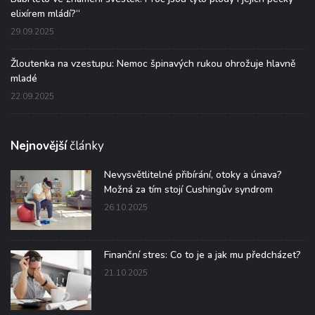
elixírem mládí?“
29.09.2025
Žloutenka na vzestupu: Nemoc špinavých rukou ohrožuje hlavně
mladé
22.09.2025
Nejnovější
články
Nevysvětlitelné přibírání, otoky a únava?
Možná za tím stojí Cushingův syndrom
26.10.2025
Finanční stres: Co to je a jak mu předcházet?
21.10.2025