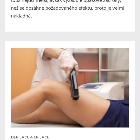
totiž nejúčinnější, avšak vyžaduje opakové zákroky,
než se dosáhne požadovaného efektu, proto je velmi
nákladná.
DEPILACE A EPILACE