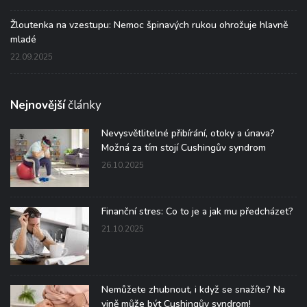
Žloutenka na vzestupu: Nemoc špinavých rukou ohrožuje hlavně
mladé
22.09.2025
Nejnovější
články
Nevysvětlitelné přibírání, otoky a únava?
Možná za tím stojí Cushingův syndrom
26.10.2025
Finanční stres: Co to je a jak mu předcházet?
21.10.2025
Nemůžete zhubnout, i když se snažíte? Na
vině může být Cushingův syndrom!