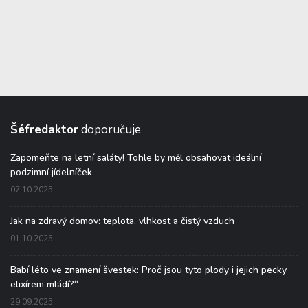
Šéfredaktor
doporučuje
Zapomeňte na letní saláty! Tohle by měl obsahovat ideální
podzimní jídelníček
07.10.2025
Jak na zdravý domov: teplota, vlhkost a čistý vzduch
01.10.2025
Babí léto ve znamení švestek: Proč jsou tyto plody i jejich pecky
elixírem mládí?“
29.09.2025