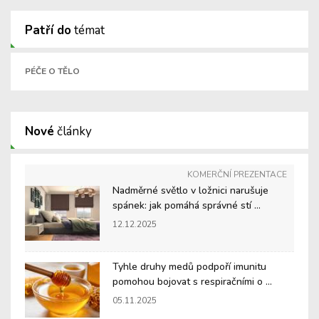
Patří do
témat
PÉČE O TĚLO
Nové
články
KOMERČNÍ PREZENTACE
Nadměrné světlo v ložnici narušuje
spánek: jak pomáhá správné stí ...
12.12.2025
Tyhle druhy medů podpoří imunitu
pomohou bojovat s respiračními o ...
05.11.2025