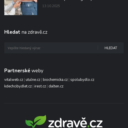
13.10.2025
Hledat
na zdravě.cz
HLEDAT
Partnerské
weby
vitalweb.cz
|
utulne.cz
|
biochemicka.cz
|
spolubydlo.cz
kdechcibydlet.cz
|
irest.cz
|
dalten.cz