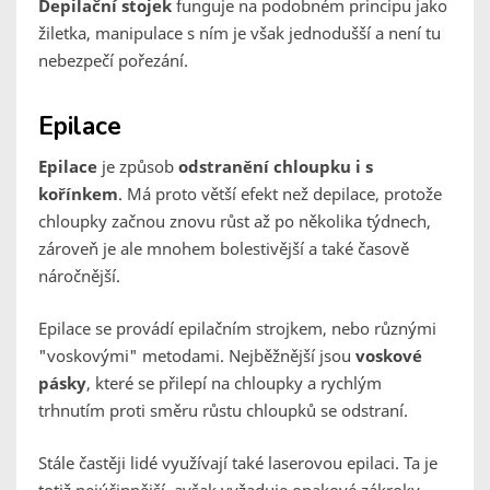
Depilační stojek
funguje na podobném principu jako
žiletka, manipulace s ním je však jednodušší a není tu
nebezpečí pořezání.
Epilace
Epilace
je způsob
odstranění chloupku i s
kořínkem
. Má proto větší efekt než depilace, protože
chloupky začnou znovu růst až po několika týdnech,
zároveň je ale mnohem bolestivější a také časově
náročnější.
Epilace se provádí epilačním strojkem, nebo různými
"voskovými" metodami. Nejběžnější jsou
voskové
pásky
, které se přilepí na chloupky a rychlým
trhnutím proti směru růstu chloupků se odstraní.
Stále častěji lidé využívají také laserovou epilaci. Ta je