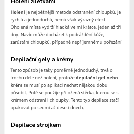
Holení žiletkami
Holení
je nejběžnější metoda odstranění chloupků. Je
rychlá a jednoduchá, nemá však výrazný efekt.
Oholená místa vydrží hladká velmi krátce, jeden až tři
dny. Navíc může docházet k podráždění kůže,
zarůstání chloupků, případně nepříjemnému pořezání.
Depilační gely a krémy
Tento způsob je taky poměrně jednoduchý, trvá o
trochu déle než holení, protože
depilační gel nebo
krém
se musí po aplikaci nechat nějakou dobu
působit. Poté se použije přiložená stěrka, kterou se s
krémem odstraní i chloupky. Tento typ depilace stačí
opakovat po sedmi až deseti dnech.
Depilace strojkem