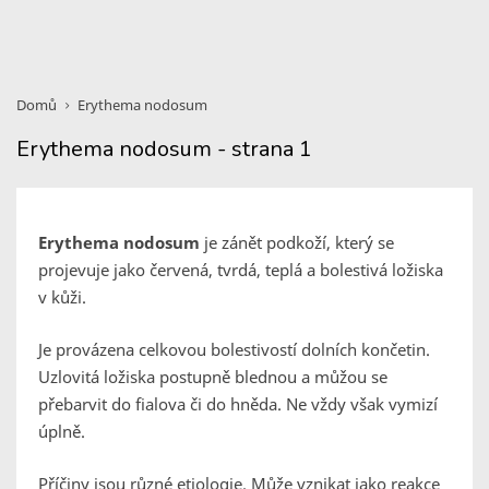
Domů
Erythema nodosum
Erythema nodosum - strana 1
Erythema nodosum
je zánět podkoží, který se
projevuje jako červená, tvrdá, teplá a bolestivá ložiska
v kůži.
Je provázena celkovou bolestivostí dolních končetin.
Uzlovitá ložiska postupně blednou a můžou se
přebarvit do fialova či do hněda. Ne vždy však vymizí
úplně.
Příčiny jsou různé etiologie. Může vznikat jako reakce