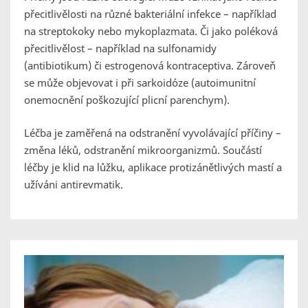
přecitlivělosti na různé bakteriální infekce – například
na streptokoky nebo mykoplazmata. Či jako poléková
přecitlivělost – například na sulfonamidy
(antibiotikum) či estrogenová kontraceptiva. Zároveň
se může objevovat i při sarkoidóze (autoimunitní
onemocnění poškozující plicní parenchym).
Léčba je zaměřená na odstranění vyvolávající příčiny –
změna léků, odstranění mikroorganizmů. Součástí
léčby je klid na lůžku, aplikace protizánětlivých mastí a
užíváni antirevmatik.