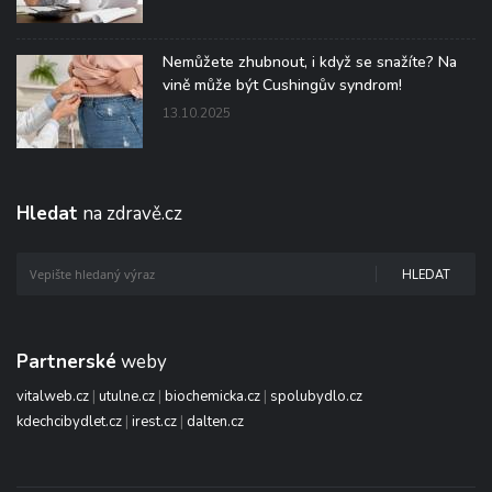
Nemůžete zhubnout, i když se snažíte? Na
vině může být Cushingův syndrom!
13.10.2025
Hledat
na zdravě.cz
HLEDAT
Partnerské
weby
vitalweb.cz
|
utulne.cz
|
biochemicka.cz
|
spolubydlo.cz
kdechcibydlet.cz
|
irest.cz
|
dalten.cz