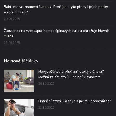
Babí léto ve znamení švestek: Proč jsou tyto plody i jejich pecky
elixírem mládí?“
29.09.2025
Žloutenka na vzestupu: Nemoc špinavých rukou ohrožuje hlavně
mladé
22.09.2025
Nejnovější
články
Nevysvětlitelné přibírání, otoky a únava?
Možná za tím stojí Cushingův syndrom
26.10.2025
Finanční stres: Co to je a jak mu předcházet?
21.10.2025