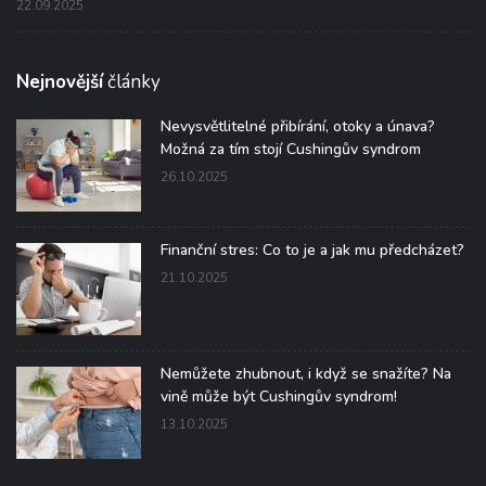
22.09.2025
Nejnovější
články
Nevysvětlitelné přibírání, otoky a únava?
Možná za tím stojí Cushingův syndrom
26.10.2025
Finanční stres: Co to je a jak mu předcházet?
21.10.2025
Nemůžete zhubnout, i když se snažíte? Na
vině může být Cushingův syndrom!
13.10.2025