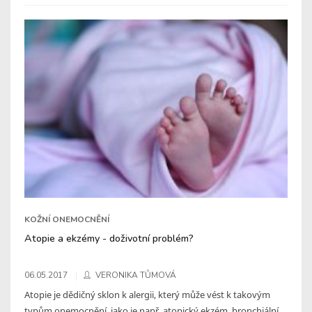
KOŽNÍ ONEMOCNĚNÍ
Atopie a ekzémy - doživotní problém?
06.05.2017
VERONIKA TŮMOVÁ
Atopie je dědičný sklon k alergii, který může vést k takovým
typům onemocnění, jako je např. atopický ekzém, bronchiální