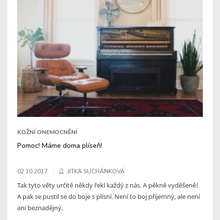
KOŽNÍ ONEMOCNĚNÍ
Pomoc! Máme doma plíseň!
02.10.2017
JITKA SUCHÁNKOVÁ
Tak tyto věty určitě někdy řekl každý z nás. A pěkně vyděšeně!
A pak se pustil se do boje s plísní. Není to boj příjemný, ale není
ani beznadějný.