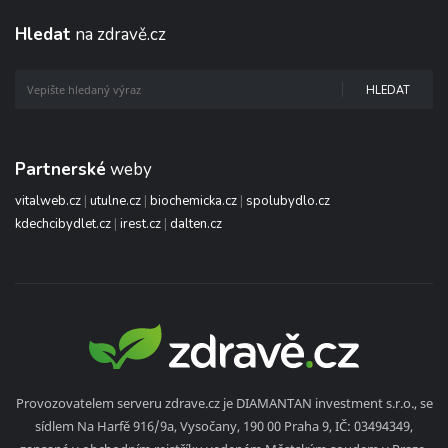
Hledat
na zdravě.cz
HLEDAT
Partnerské
weby
vitalweb.cz
|
utulne.cz
|
biochemicka.cz
|
spolubydlo.cz
kdechcibydlet.cz
|
irest.cz
|
dalten.cz
Provozovatelem serveru zdrave.cz je DIAMANTAN investment s.r.o., se
sídlem Na Harfě 916/9a, Vysočany, 190 00 Praha 9, IČ: 03494349,