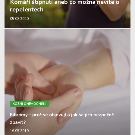
Komáří štípnutí aneb co možná nevíte o
repelentech
05.08.2020
KOŽNÍ ONEMOCNĚNÍ
Fibromy - proč se objevují a jak se jich bezpečně
zbavit?
16.05.2019