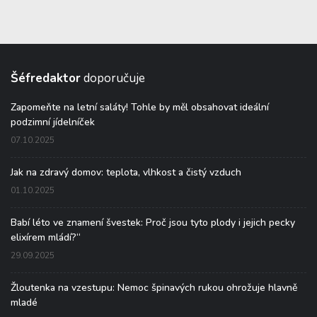
Šéfredaktor
doporučuje
Zapomeňte na letní saláty! Tohle by měl obsahovat ideální
podzimní jídelníček
07.10.2025
Jak na zdravý domov: teplota, vlhkost a čistý vzduch
01.10.2025
Babí léto ve znamení švestek: Proč jsou tyto plody i jejich pecky
elixírem mládí?“
29.09.2025
Žloutenka na vzestupu: Nemoc špinavých rukou ohrožuje hlavně
mladé