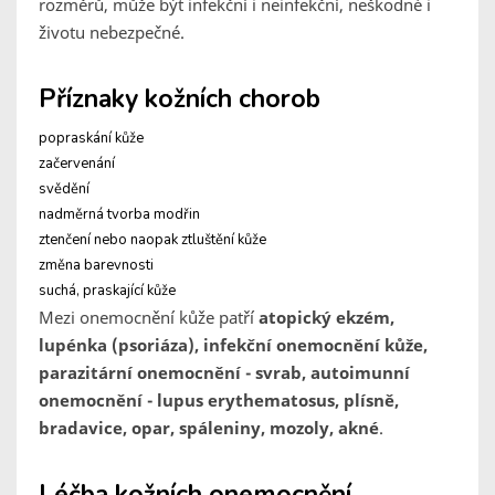
rozměrů, může být infekční i neinfekční, neškodné i
životu nebezpečné.
Příznaky kožních chorob
popraskání kůže
začervenání
svědění
nadměrná tvorba modřin
ztenčení nebo naopak ztluštění kůže
změna barevnosti
suchá, praskající kůže
Mezi onemocnění kůže patří
atopický ekzém,
lupénka (psoriáza), infekční onemocnění kůže,
parazitární onemocnění - svrab, autoimunní
onemocnění - lupus erythematosus, plísně,
bradavice, opar, spáleniny, mozoly, akné
.
Léčba kožních onemocnění