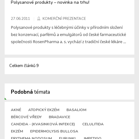
Polysanové produkty – novinka na trhu!
27.06.2011
KOMERČNÍ PREZENTACE
Polysanové produkty s léčebnými účinky v přírodním složení
bez konzervací, parfémů a emulgátorů od české farmaceutické
společnosti RosenPharma a. s. vychází z tradiční české lékáre ...
Celkem článků 9
Podobná
témata
AKNÉ
ATOPICKÝ EKZÉM
BASALIOM
BÉRCOVÉ VŘEDY
BRADAVICE
CANDIDA - (KVASINKOVÁ INFEKCE)
CELULITIDA
EKZÉM
EPIDERMOLYSIS BULLOSA
ERYTHEMA NODOSUM
FURUNKL
IMPETIGO