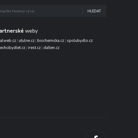
HLEDAT
artnerské
weby
talweb.cz
|
utulne.cz
|
biochemicka.cz
|
spolubydlo.cz
echcibydlet.cz
|
irest.cz
|
dalten.cz