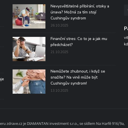
Nevysvětlitelné přibírání, otoky a
únava? Možná za tím stojí
Cushingův syndrom
26.10.2025
P
vi
Finanční stres: Co to je a jak mu
kd
předcházet?
21.10.2025
Nemůžete zhubnout, i když se
snažíte? Na vině může být
uje
Cushingův syndrom!
13.10.2025
ru zdrave.cz je DIAMANTAN investment s.r.o., se sídlem Na Harfě 916/9a,