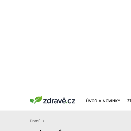
ÚVOD A NOVINKY
Z
Domů