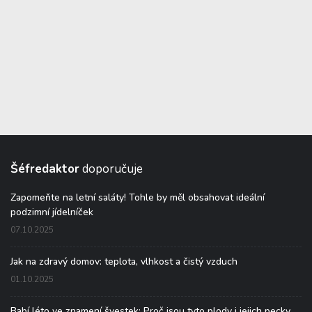
Šéfredaktor
doporučuje
Zapomeňte na letní saláty! Tohle by měl obsahovat ideální
podzimní jídelníček
07.10.2025
Jak na zdravý domov: teplota, vlhkost a čistý vzduch
01.10.2025
Babí léto ve znamení švestek: Proč jsou tyto plody i jejich pecky