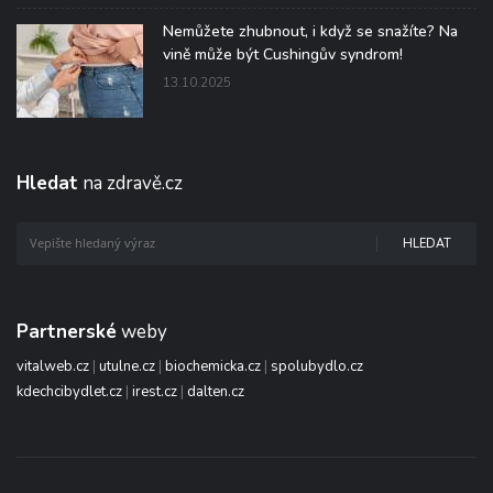
Nemůžete zhubnout, i když se snažíte? Na
vině může být Cushingův syndrom!
13.10.2025
Hledat
na zdravě.cz
HLEDAT
Partnerské
weby
vitalweb.cz
|
utulne.cz
|
biochemicka.cz
|
spolubydlo.cz
kdechcibydlet.cz
|
irest.cz
|
dalten.cz