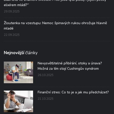
elixírem mládí?“
29.09.2025
Žloutenka na vzestupu: Nemoc špinavých rukou ohrožuje hlavně
mladé
22.09.2025
Nejnovější
články
Nevysvětlitelné přibírání, otoky a únava?
Možná za tím stojí Cushingův syndrom
26.10.2025
Finanční stres: Co to je a jak mu předcházet?
21.10.2025