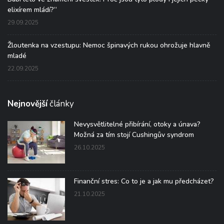
elixírem mládí?“
29.09.2025
Žloutenka na vzestupu: Nemoc špinavých rukou ohrožuje hlavně
mladé
22.09.2025
Nejnovější
články
Nevysvětlitelné přibírání, otoky a únava?
Možná za tím stojí Cushingův syndrom
26.10.2025
Finanční stres: Co to je a jak mu předcházet?
21.10.2025