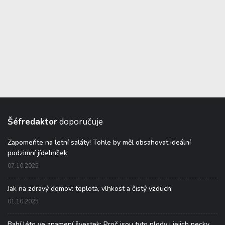
Šéfredaktor
doporučuje
Zapomeňte na letní saláty! Tohle by měl obsahovat ideální
podzimní jídelníček
07.10.2025
Jak na zdravý domov: teplota, vlhkost a čistý vzduch
01.10.2025
Babí léto ve znamení švestek: Proč jsou tyto plody i jejich pecky