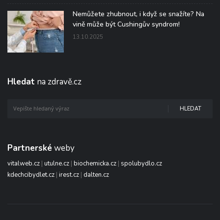
Nemůžete zhubnout, i když se snažíte? Na
vině může být Cushingův syndrom!
13.10.2025
Hledat
na zdravě.cz
HLEDAT
Partnerské
weby
vitalweb.cz
|
utulne.cz
|
biochemicka.cz
|
spolubydlo.cz
kdechcibydlet.cz
|
irest.cz
|
dalten.cz