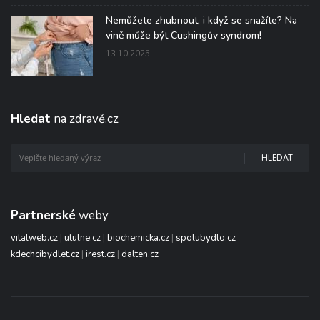
Nemůžete zhubnout, i když se snažíte? Na
vině může být Cushingův syndrom!
13.10.2025
Hledat
na zdravě.cz
HLEDAT
Partnerské
weby
vitalweb.cz
|
utulne.cz
|
biochemicka.cz
|
spolubydlo.cz
kdechcibydlet.cz
|
irest.cz
|
dalten.cz