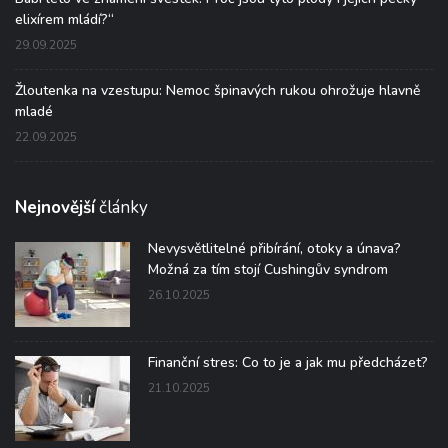
elixírem mládí?“
29.09.2025
Žloutenka na vzestupu: Nemoc špinavých rukou ohrožuje hlavně
mladé
22.09.2025
Nejnovější
články
Nevysvětlitelné přibírání, otoky a únava?
Možná za tím stojí Cushingův syndrom
26.10.2025
Finanční stres: Co to je a jak mu předcházet?
21.10.2025