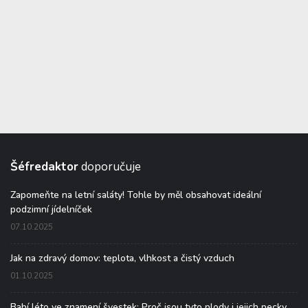
Šéfredaktor
doporučuje
Zapomeňte na letní saláty! Tohle by měl obsahovat ideální
podzimní jídelníček
07.10.2025
Jak na zdravý domov: teplota, vlhkost a čistý vzduch
01.10.2025
Babí léto ve znamení švestek: Proč jsou tyto plody i jejich pecky