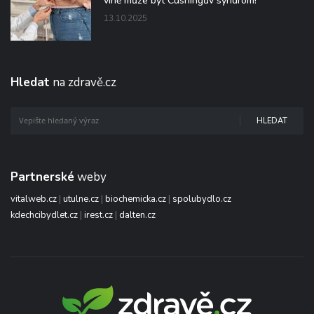
vině může být Cushingův syndrom!
13.10.2025
Hledat
na zdravě.cz
HLEDAT
Partnerské
weby
vitalweb.cz
|
utulne.cz
|
biochemicka.cz
|
spolubydlo.cz
kdechcibydlet.cz
|
irest.cz
|
dalten.cz