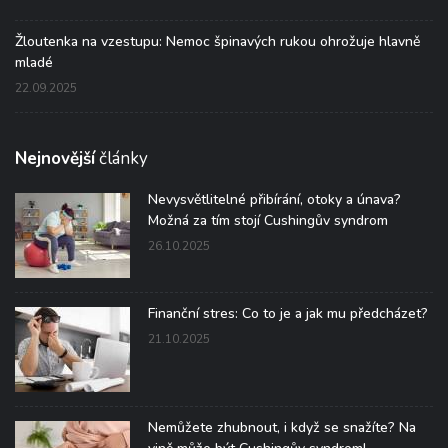
Žloutenka na vzestupu: Nemoc špinavých rukou ohrožuje hlavně
mladé
22.09.2025
Nejnovější
články
Nevysvětlitelné přibírání, otoky a únava?
Možná za tím stojí Cushingův syndrom
26.10.2025
Finanční stres: Co to je a jak mu předcházet?
21.10.2025
Nemůžete zhubnout, i když se snažíte? Na