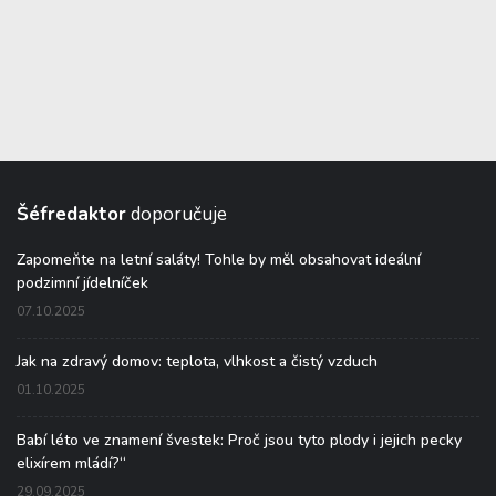
Šéfredaktor
doporučuje
Zapomeňte na letní saláty! Tohle by měl obsahovat ideální
podzimní jídelníček
07.10.2025
Jak na zdravý domov: teplota, vlhkost a čistý vzduch
01.10.2025
Babí léto ve znamení švestek: Proč jsou tyto plody i jejich pecky
elixírem mládí?“
29.09.2025