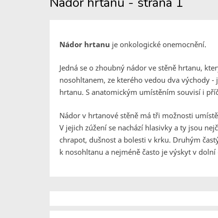
Nádor hrtanu - strana 1
Nádor hrtanu
je onkologické onemocnění.
Jedná se o zhoubný nádor ve stěně hrtanu, který
nosohltanem, ze kterého vedou dva východy - j
hrtanu. S anatomickým umístěním souvisí i pří
Nádor v hrtanové stěně má tři možnosti umístě
V jejich zúžení se nachází hlasivky a ty jsou ne
chrapot, dušnost a bolesti v krku. Druhým ča
k nosohltanu a nejméně často je výskyt v dolní