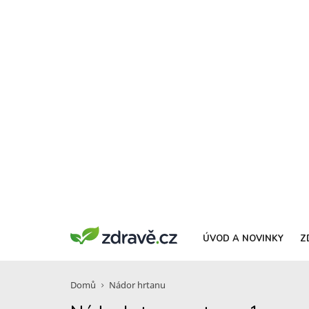
ÚVOD A NOVINKY
Z
Domů
Nádor hrtanu