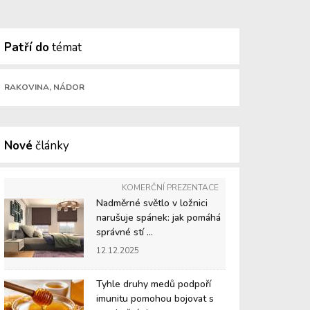
Patří do
témat
RAKOVINA, NÁDOR
Nové
články
KOMERČNÍ PREZENTACE
Nadměrné světlo v ložnici
narušuje spánek: jak pomáhá
správné stí ...
12.12.2025
Tyhle druhy medů podpoří
imunitu pomohou bojovat s