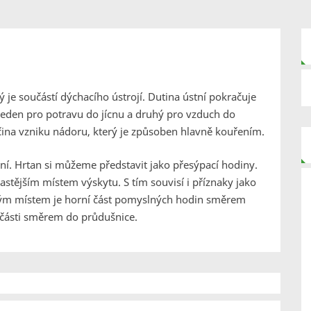
 je součástí dýchacího ústrojí. Dutina ústní pokračuje
eden pro potravu do jícnu a druhý pro vzduch do
čina vzniku nádoru, který je způsoben hlavně kouřením.
ní. Hrtan si můžeme představit jako přesýpací hodiny.
jčastějším místem výskytu. S tím souvisí i příznaky jako
stým místem je horní část pomyslných hodin směrem
 části směrem do průdušnice.