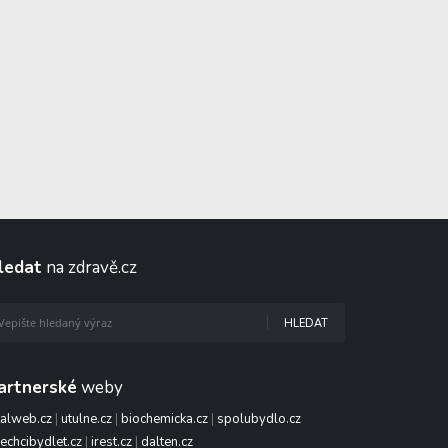
ledat
na zdravě.cz
HLEDAT
artnerské
weby
talweb.cz
|
utulne.cz
|
biochemicka.cz
|
spolubydlo.cz
echcibydlet.cz
|
irest.cz
|
dalten.cz