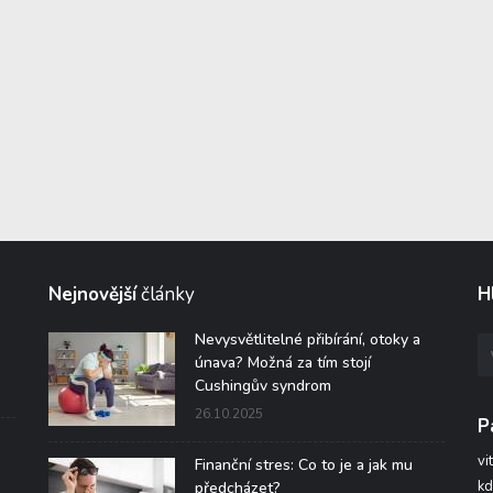
Nejnovější
články
H
Nevysvětlitelné přibírání, otoky a
únava? Možná za tím stojí
Cushingův syndrom
26.10.2025
P
vi
Finanční stres: Co to je a jak mu
kd
předcházet?