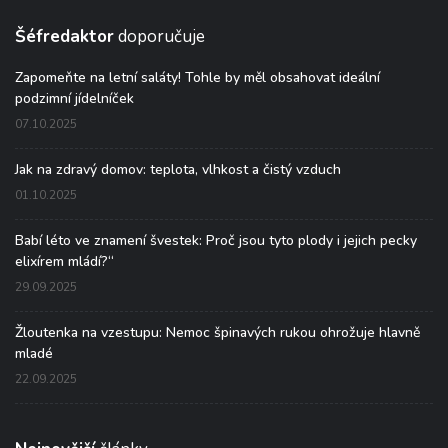
Šéfredaktor
doporučuje
Zapomeňte na letní saláty! Tohle by měl obsahovat ideální
podzimní jídelníček
07.10.2025
Jak na zdravý domov: teplota, vlhkost a čistý vzduch
01.10.2025
Babí léto ve znamení švestek: Proč jsou tyto plody i jejich pecky
elixírem mládí?“
29.09.2025
Žloutenka na vzestupu: Nemoc špinavých rukou ohrožuje hlavně
mladé
22.09.2025