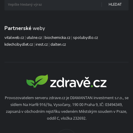
HLEDAT
Partnerské
weby
vitalweb.cz
|
utulne.cz
|
biochemicka.cz
|
spolubydlo.cz
kdechcibydlet.cz
|
irest.cz
|
dalten.cz
Provozovatelem serveru zdrave.cz je DIAMANTAN investment s.r.o., se
sídlem Na Harfě 916/9a, Vysočany, 190 00 Praha 9, IČ: 03494349,
zapsaná v obchodním rejstříku vedeném Městským soudem v Praze,
oddíl C, vložka 232692.