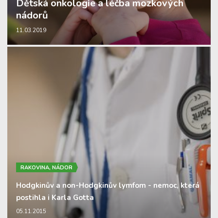
Dětská onkologie a léčba mozkových
nádorů
11.03.2019
RAKOVINA, NÁDOR
Hodgkinův a non-Hodgkinův lymfom - nemoc, která
postihla i Karla Gotta
05.11.2015