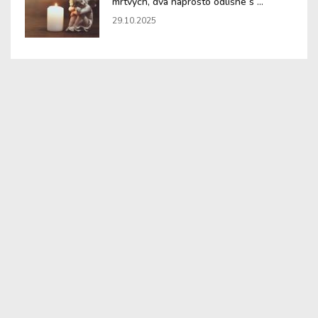
mrtvých, dva naprosto odlišné s ...
29.10.2025