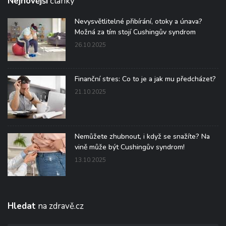
Nejnovější
články
Nevysvětlitelné přibírání, otoky a únava?
Možná za tím stojí Cushingův syndrom
26.10.2025
Finanční stres: Co to je a jak mu předcházet?
21.10.2025
Nemůžete zhubnout, i když se snažíte? Na
vině může být Cushingův syndrom!
13.10.2025
Hledat
na zdravě.cz