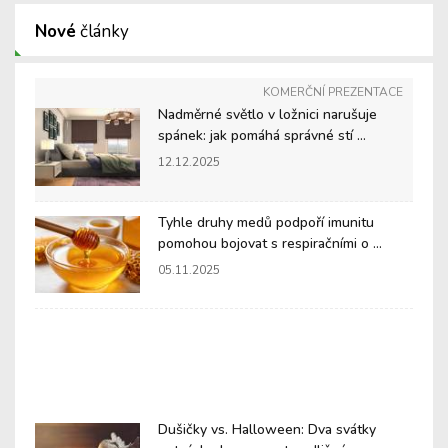
Nové
články
KOMERČNÍ PREZENTACE
Nadměrné světlo v ložnici narušuje
spánek: jak pomáhá správné stí ...
12.12.2025
Tyhle druhy medů podpoří imunitu
pomohou bojovat s respiračními o ...
05.11.2025
Dušičky vs. Halloween: Dva svátky