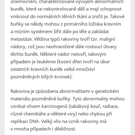
onemocnění, charakterizované vývojem abnormálních
buněk, které se nekontrolovaně dělí a mají schopnost
vniknout do normálních tělních tkání a zničit je. Takové
buňky se někdy mohou z primárního ložiska krevním
a mízním systémem šířit dále po těle a zakládat
metastáze. Většina typů rakoviny tvoří tzv. maligní
nádory, což jsou neohraničené dále rostoucí útvary
těchto buněk. Některé nádor netvoří, takovým
případem je leukémie (kostní dřen tvoří na úkor
ostatních krevních buněk velké množství
pozměněných bílých krvinek).
Rakovina je způsobena abnormalitami v genetickém
materiálu pozměněné buňky. Tyto abnormality mohou
vznikat vlivem karcinogenů (tabákový kouř, radiace,
různé chemikálie a některé viry) nebo chybou při
replikaci DNA. Velký vliv na vznik rakoviny má
v mnoha případech i dědičnost.