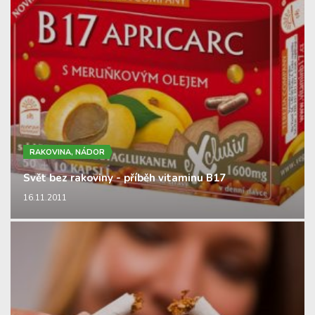
RAKOVINA, NÁDOR
Svět bez rakoviny - příběh vitaminu B17
16.11.2011