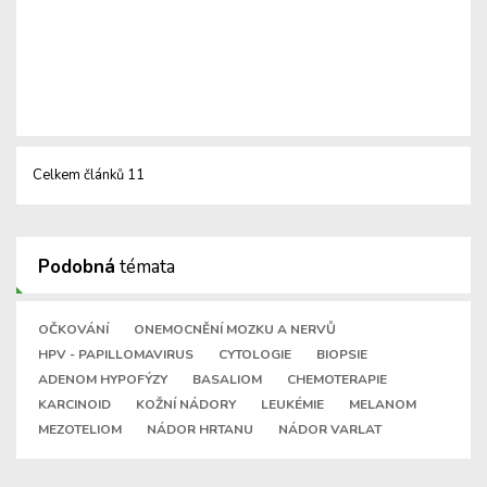
Celkem článků 11
Podobná
témata
OČKOVÁNÍ
ONEMOCNĚNÍ MOZKU A NERVŮ
HPV - PAPILLOMAVIRUS
CYTOLOGIE
BIOPSIE
ADENOM HYPOFÝZY
BASALIOM
CHEMOTERAPIE
KARCINOID
KOŽNÍ NÁDORY
LEUKÉMIE
MELANOM
MEZOTELIOM
NÁDOR HRTANU
NÁDOR VARLAT