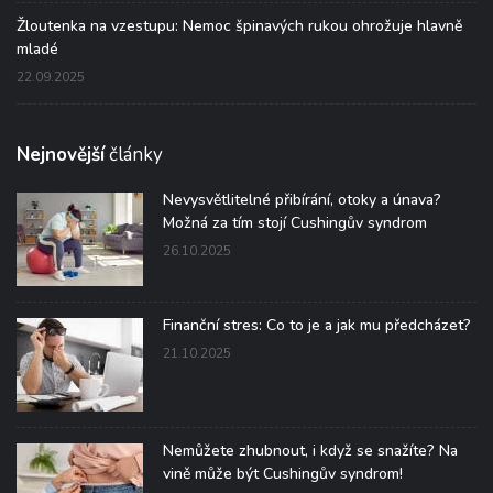
Žloutenka na vzestupu: Nemoc špinavých rukou ohrožuje hlavně
mladé
22.09.2025
Nejnovější
články
Nevysvětlitelné přibírání, otoky a únava?
Možná za tím stojí Cushingův syndrom
26.10.2025
Finanční stres: Co to je a jak mu předcházet?
21.10.2025
Nemůžete zhubnout, i když se snažíte? Na
vině může být Cushingův syndrom!