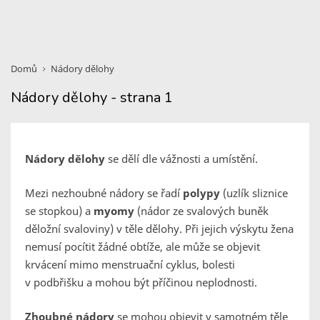
Domů
Nádory dělohy
Nádory dělohy - strana 1
Nádory dělohy
se dělí dle vážnosti a umístění.
Mezi nezhoubné nádory se řadí
polypy
(uzlík sliznice
se stopkou) a
myomy
(nádor ze svalových buněk
děložní svaloviny) v těle dělohy. Při jejich výskytu žena
nemusí pocítit žádné obtíže, ale může se objevit
krvácení mimo menstruační cyklus, bolesti
v podbřišku a mohou být příčinou neplodnosti.
Zhoubné nádory
se mohou objevit v samotném těle