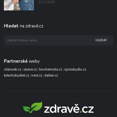
13.10.2025
Hledat
na zdravě.cz
HLEDAT
Partnerské
weby
vitalweb.cz
|
utulne.cz
|
biochemicka.cz
|
spolubydlo.cz
kdechcibydlet.cz
|
irest.cz
|
dalten.cz