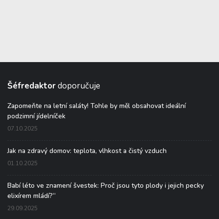
Šéfredaktor
doporučuje
Zapomeňte na letní saláty! Tohle by měl obsahovat ideální
podzimní jídelníček
07.10.2025
Jak na zdravý domov: teplota, vlhkost a čistý vzduch
01.10.2025
Babí léto ve znamení švestek: Proč jsou tyto plody i jejich pecky
elixírem mládí?“
29.09.2025