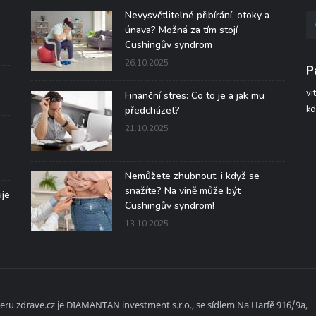
Nevysvětlitelné přibírání, otoky a
únava? Možná za tím stojí
Cushingův syndrom
26.10.2025
P
vi
Finanční stres: Co to je a jak mu
kd
předcházet?
21.10.2025
Nemůžete zhubnout, i když se
snažíte? Na vině může být
uje
Cushingův syndrom!
13.10.2025
ru zdrave.cz je DIAMANTAN investment s.r.o., se sídlem Na Harfě 916/9a,