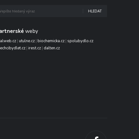
HLEDAT
artnerské
weby
talweb.cz
|
utulne.cz
|
biochemicka.cz
|
spolubydlo.cz
echcibydlet.cz
|
irest.cz
|
dalten.cz