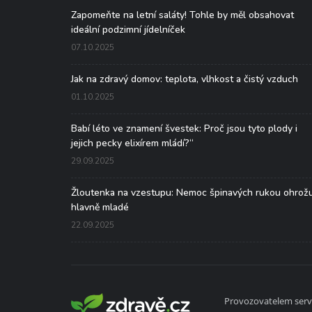
Zapomeňte na letní saláty! Tohle by měl obsahovat
ideální podzimní jídelníček
07.10.2025
Jak na zdravý domov: teplota, vlhkost a čistý vzduch
01.10.2025
Babí léto ve znamení švestek: Proč jsou tyto plody i
jejich pecky elixírem mládí?“
29.09.2025
Žloutenka na vzestupu: Nemoc špinavých rukou ohrož
hlavně mladé
22.09.2025
Provozovatelem serve