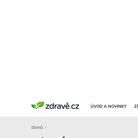
ÚVOD A NOVINKY
Z
Domů