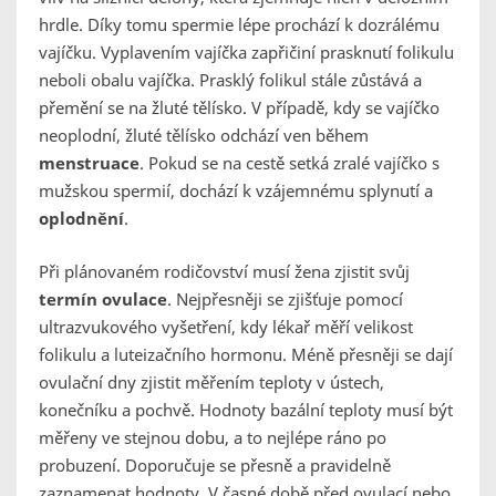
hrdle. Díky tomu spermie lépe prochází k dozrálému
vajíčku. Vyplavením vajíčka zapřičiní prasknutí folikulu
neboli obalu vajíčka. Prasklý folikul stále zůstává a
přemění se na žluté tělísko. V případě, kdy se vajíčko
neoplodní, žluté tělísko odchází ven během
menstruace
. Pokud se na cestě setká zralé vajíčko s
mužskou spermií, dochází k vzájemnému splynutí a
oplodnění
.
Při plánovaném rodičovství musí žena zjistit svůj
termín ovulace
. Nejpřesněji se zjišťuje pomocí
ultrazvukového vyšetření, kdy lékař měří velikost
folikulu a luteizačního hormonu. Méně přesněji se dají
ovulační dny zjistit měřením teploty v ústech,
konečníku a pochvě. Hodnoty bazální teploty musí být
měřeny ve stejnou dobu, a to nejlépe ráno po
probuzení. Doporučuje se přesně a pravidelně
zaznamenat hodnoty. V časné době před ovulací nebo