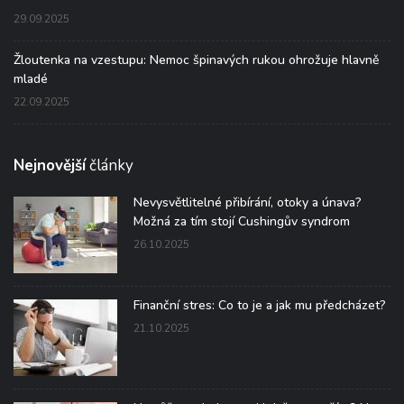
29.09.2025
Žloutenka na vzestupu: Nemoc špinavých rukou ohrožuje hlavně
mladé
22.09.2025
Nejnovější
články
Nevysvětlitelné přibírání, otoky a únava?
Možná za tím stojí Cushingův syndrom
26.10.2025
Finanční stres: Co to je a jak mu předcházet?
21.10.2025