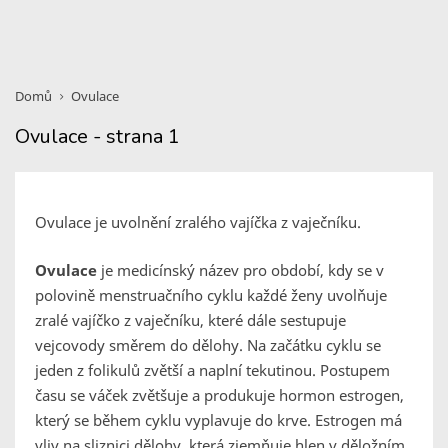
Domů
Ovulace
Ovulace - strana 1
Ovulace je uvolnění zralého vajíčka z vaječníku.
Ovulace
je medicínský název pro období, kdy se v
polovině menstruačního cyklu každé ženy uvolňuje
zralé vajíčko z vaječníku, které dále sestupuje
vejcovody směrem do dělohy. Na začátku cyklu se
jeden z folikulů zvětší a naplní tekutinou. Postupem
času se váček zvětšuje a produkuje hormon estrogen,
který se během cyklu vyplavuje do krve. Estrogen má
vliv na sliznici dělohy, která zjemňuje hlen v děložním