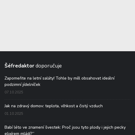
Šéfredaktor
doporučuje
Zapomeňte na letní saláty! Tohle by měl obsahovat ideální
podzimní jídelníček
07.10.2025
Jak na zdravý domov: teplota, vlhkost a čistý vzduch
01.10.2025
Babí léto ve znamení švestek: Proč jsou tyto plody i jejich pecky
elixírem mládí?“