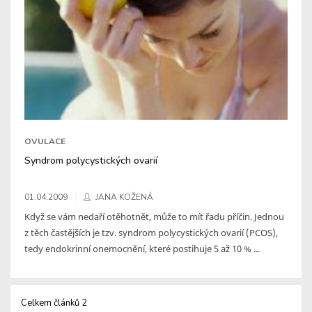
OVULACE
Syndrom polycystických ovarií
01.04.2009
JANA KOŽENÁ
Když se vám nedaří otěhotnět, může to mít řadu příčin. Jednou
z těch častějších je tzv. syndrom polycystických ovarií (PCOS),
tedy endokrinní onemocnění, které postihuje 5 až 10 % ...
Celkem článků 2