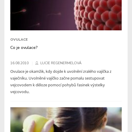
OVULACE
Co je ovulace?
16.08.2010
LUCIE REGENERMELOVÁ
Ovulace je okamžik, kdy dojde k uvolnění zralého vajíčka z
vaječníku. Uvolněné vajíčko začne pomalu sestupovat
vejcovodem k děloze pomocí pohybů řasinek výstelky
vejcovodu.