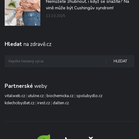
Nemůžete zhubnout, i když se snažíte? Na
vině může být Cushingův syndrom!
13.10.2025
Hledat
na zdravě.cz
HLEDAT
Partnerské
weby
vitalweb.cz
|
utulne.cz
|
biochemicka.cz
|
spolubydlo.cz
kdechcibydlet.cz
|
irest.cz
|
dalten.cz