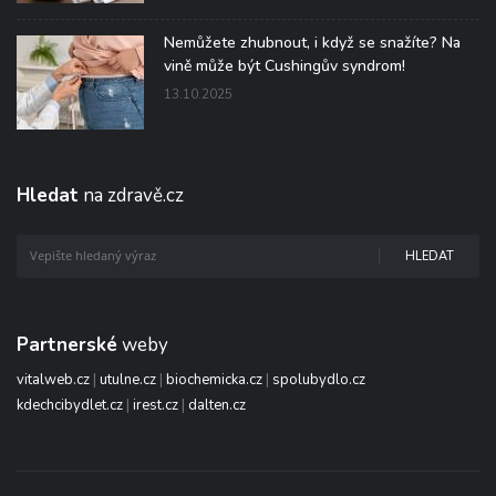
Nemůžete zhubnout, i když se snažíte? Na
vině může být Cushingův syndrom!
13.10.2025
Hledat
na zdravě.cz
HLEDAT
Partnerské
weby
vitalweb.cz
|
utulne.cz
|
biochemicka.cz
|
spolubydlo.cz
kdechcibydlet.cz
|
irest.cz
|
dalten.cz