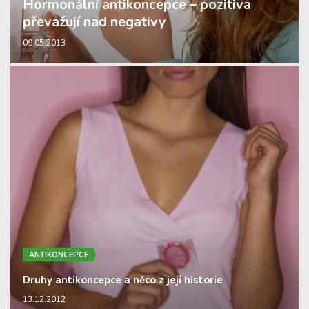
Hormonální antikoncepce – pozitiva
převažují nad negativy
09.05.2013
ANTIKONCEPCE
Druhy antikoncepce a něco z její historie
13.12.2012