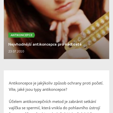
ANTIKONCEPCE
Nejvhodnější antikoncepce pro náctileté
23.07.2010
Antikoncepce je jakýkoliv způsob ochrany proti početí.
Víte, jaké jsou typy antikoncepce?
Účelem antikoncepčních metod je zabránit setkání
vajíčka se spermií, která vnikla do pohlavního ústrojí