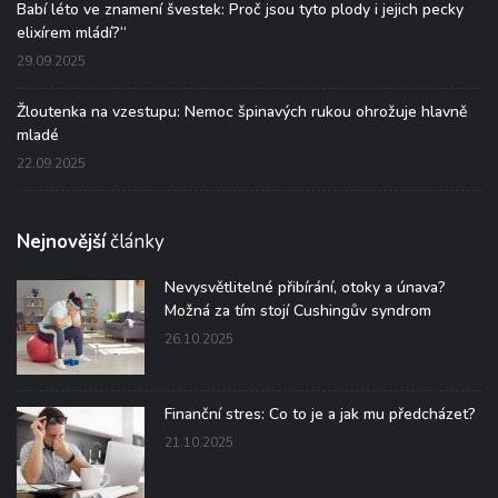
Babí léto ve znamení švestek: Proč jsou tyto plody i jejich pecky
elixírem mládí?“
29.09.2025
Žloutenka na vzestupu: Nemoc špinavých rukou ohrožuje hlavně
mladé
22.09.2025
Nejnovější
články
Nevysvětlitelné přibírání, otoky a únava?
Možná za tím stojí Cushingův syndrom
26.10.2025
Finanční stres: Co to je a jak mu předcházet?
21.10.2025