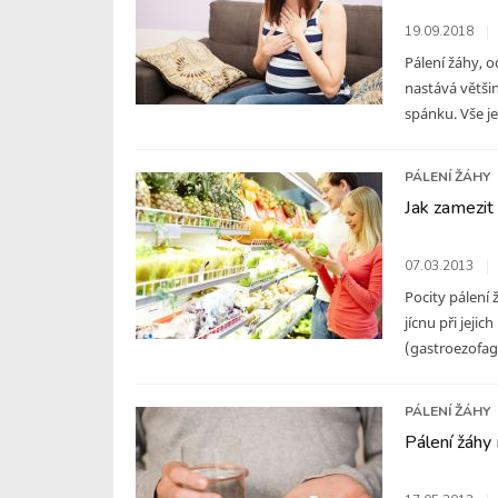
19.09.2018
Pálení žáhy, o
nastává většin
spánku. Vše je
PÁLENÍ ŽÁHY
Jak zamezit 
07.03.2013
Pocity pálení 
jícnu při jeji
(gastroezofageá
PÁLENÍ ŽÁHY
Pálení žáhy