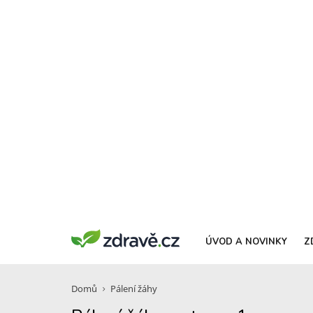
ÚVOD A NOVINKY
Z
Domů
Pálení žáhy