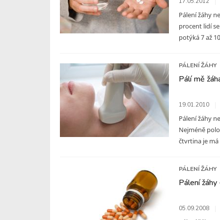
17.05.2012
Pálení žáhy n
procent lidí s
potýká 7 až 10
PÁLENÍ ŽÁHY
Pálí mě žáha
19.01.2010
Pálení žáhy n
Nejméně polov
čtvrtina je má
PÁLENÍ ŽÁHY
Pálení žáhy 
05.09.2008