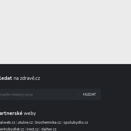
ledat
na zdravě.cz
HLEDAT
artnerské
weby
talweb.cz
|
utulne.cz
|
biochemicka.cz
|
spolubydlo.cz
echcibydlet.cz
|
irest.cz
|
dalten.cz