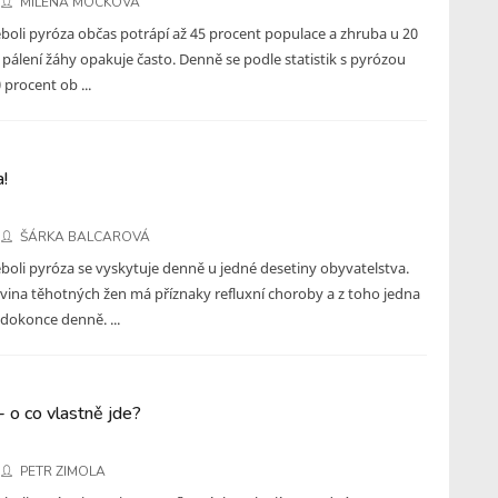
MILENA MOCKOVÁ
eboli pyróza občas potrápí až 45 procent populace a zhruba u 20
e pálení žáhy opakuje často. Denně se podle statistik s pyrózou
 procent ob ...
!
ŠÁRKA BALCAROVÁ
eboli pyróza se vyskytuje denně u jedné desetiny obyvatelstva.
ina těhotných žen má příznaky refluxní choroby a z toho jedna
 dokonce denně. ...
- o co vlastně jde?
PETR ZIMOLA