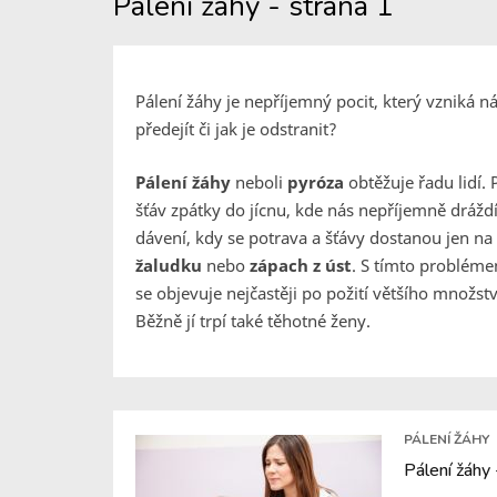
Pálení žáhy - strana 1
Pálení žáhy je nepříjemný pocit, který vzniká n
předejít či jak je odstranit?
Pálení žáhy
neboli
pyróza
obtěžuje řadu lidí. 
šťáv zpátky do jícnu, kde nás nepříjemně dráždí 
dávení, kdy se potrava a šťávy dostanou jen na 
žaludku
nebo
zápach z úst
. S tímto problém
se objevuje nejčastěji po požití většího množst
Běžně jí trpí také těhotné ženy.
PÁLENÍ ŽÁHY
Pálení žáhy 