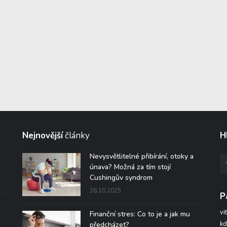
Nejnovější
články
H
Nevysvětlitelné přibírání, otoky a
únava? Možná za tím stojí
Cushingův syndrom
26.10.2025
P
vi
Finanční stres: Co to je a jak mu
kd
předcházet?