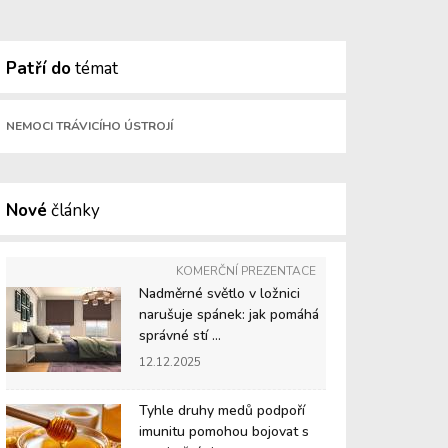
Patří do
témat
NEMOCI TRÁVICÍHO ÚSTROJÍ
Nové
články
KOMERČNÍ PREZENTACE
Nadměrné světlo v ložnici
narušuje spánek: jak pomáhá
správné stí ...
12.12.2025
Tyhle druhy medů podpoří
imunitu pomohou bojovat s