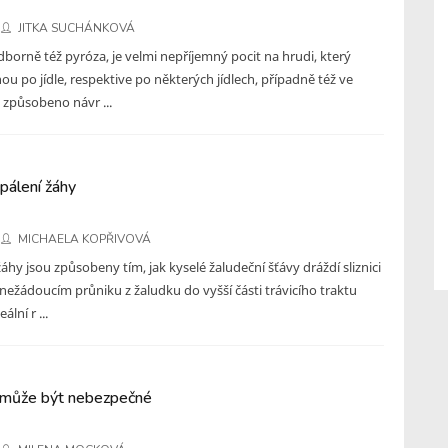
JITKA SUCHÁNKOVÁ
dborně též pyróza, je velmi nepříjemný pocit na hrudi, který
ou po jídle, respektive po některých jídlech, případně též ve
 způsobeno návr ...
pálení žáhy
MICHAELA KOPŘIVOVÁ
žáhy jsou způsobeny tím, jak kyselé žaludeční šťávy dráždí sliznici
ch nežádoucím průniku z žaludku do vyšší části trávicího traktu
lní r ...
 může být nebezpečné