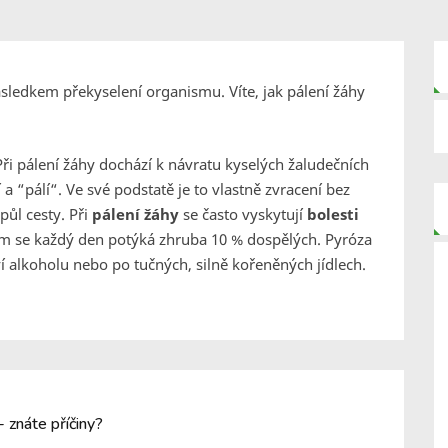
ásledkem překyselení organismu. Víte, jak pálení žáhy
Při pálení žáhy dochází k návratu kyselých žaludečních
a “pálí“. Ve své podstatě je to vlastně zvracení bez
půl cesty. Při
pálení žáhy
se často vyskytují
bolesti
em se každý den potýká zhruba 10 % dospělých. Pyróza
ví alkoholu nebo po tučných, silně kořeněných jídlech.
- znáte příčiny?