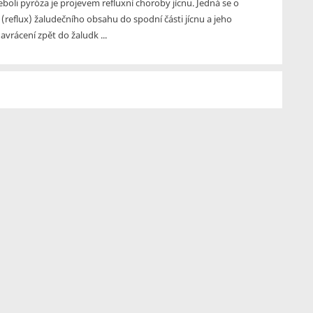
eboli pyróza je projevem refluxní choroby jícnu. Jedná se o
(reflux) žaludečního obsahu do spodní části jícnu a jeho
vrácení zpět do žaludk ...