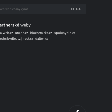
HLEDAT
artnerské
weby
talweb.cz
|
utulne.cz
|
biochemicka.cz
|
spolubydlo.cz
echcibydlet.cz
|
irest.cz
|
dalten.cz