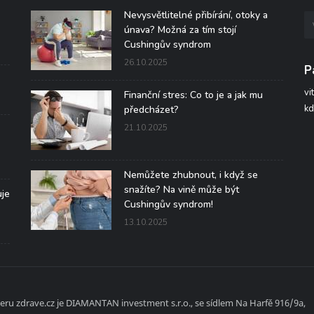
Nevysvětlitelné přibírání, otoky a
únava? Možná za tím stojí
Cushingův syndrom
26.10.2025
P
vi
Finanční stres: Co to je a jak mu
kd
předcházet?
21.10.2025
Nemůžete zhubnout, i když se
snažíte? Na vině může být
uje
Cushingův syndrom!
13.10.2025
ru zdrave.cz je DIAMANTAN investment s.r.o., se sídlem Na Harfě 916/9a,