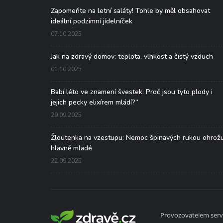
Zapomeňte na letní saláty! Tohle by měl obsahovat
ideální podzimní jídelníček
07.10.2025
Jak na zdravý domov: teplota, vlhkost a čistý vzduch
01.10.2025
Babí léto ve znamení švestek: Proč jsou tyto plody i
jejich pecky elixírem mládí?“
29.09.2025
Žloutenka na vzestupu: Nemoc špinavých rukou ohrož
hlavně mladé
22.09.2025
Provozovatelem serve