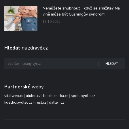
Nemůžete zhubnout, i když se snažíte? Na
vině může být Cushingův syndrom!
13.10.2025
Hledat
na zdravě.cz
HLEDAT
Partnerské
weby
vitalweb.cz
|
utulne.cz
|
biochemicka.cz
|
spolubydlo.cz
kdechcibydlet.cz
|
irest.cz
|
dalten.cz