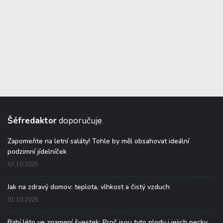
Šéfredaktor
doporučuje
Zapomeňte na letní saláty! Tohle by měl obsahovat ideální
podzimní jídelníček
07.10.2025
Jak na zdravý domov: teplota, vlhkost a čistý vzduch
01.10.2025
Babí léto ve znamení švestek: Proč jsou tyto plody i jejich pecky