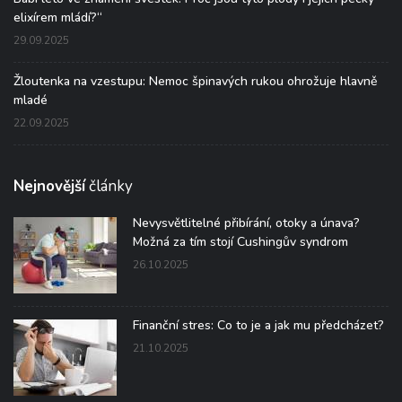
elixírem mládí?“
29.09.2025
Žloutenka na vzestupu: Nemoc špinavých rukou ohrožuje hlavně
mladé
22.09.2025
Nejnovější
články
Nevysvětlitelné přibírání, otoky a únava?
Možná za tím stojí Cushingův syndrom
26.10.2025
Finanční stres: Co to je a jak mu předcházet?
21.10.2025