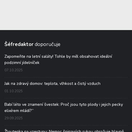
Šéfredaktor
doporučuje
Zapomeňte na letní saláty! Tohle by měl obsahovat ideální
podzimní jídelníček
07.10.2025
Jak na zdravý domov: teplota, vlhkost a čistý vzduch
01.10.2025
Babí léto ve znamení švestek: Proč jsou tyto plody i jejich pecky
elixírem mládí?“
29.09.2025
Žloutenka na vzestupu: Nemoc špinavých rukou ohrožuje hlavně