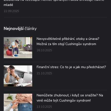
mladé
22.09.2025
Nejnovější
články
Nevysvětlitelné přibírání, otoky a únava?
Možná za tím stojí Cushingův syndrom
26.10.2025
Finanční stres: Co to je a jak mu předcházet?
21.10.2025
Nemůžete zhubnout, i když se snažíte? Na
vině může být Cushingův syndrom!
13.10.2025