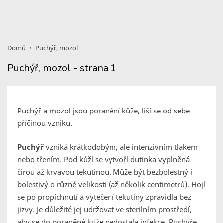
Domů
Puchýř, mozol
Puchýř, mozol - strana 1
Puchýř a mozol jsou poranění kůže, liší se od sebe
příčinou vzniku.
Puchýř
vzniká krátkodobým, ale intenzivním tlakem
nebo třením. Pod kůží se vytvoří dutinka vyplněná
čirou až krvavou tekutinou. Může být bezbolestný i
bolestivý o různé velikosti (až několik centimetrů). Hojí
se po propíchnutí a vytečení tekutiny zpravidla bez
jizvy. Je důležité jej udržovat ve sterilním prostředí,
aby se do poraněné kůže nedostala infekce. Puchýře