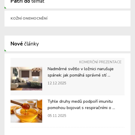
Patří do
témat
KOŽNÍ ONEMOCNĚNÍ
Nové
články
KOMERČNÍ PREZENTACE
Nadměrné světlo v ložnici narušuje
spánek: jak pomáhá správné stí ...
12.12.2025
Tyhle druhy medů podpoří imunitu
pomohou bojovat s respiračními o ...
05.11.2025