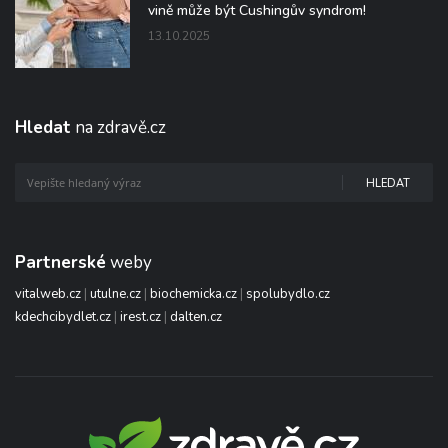
vině může být Cushingův syndrom!
13.10.2025
Hledat
na zdravě.cz
HLEDAT
Partnerské
weby
vitalweb.cz
|
utulne.cz
|
biochemicka.cz
|
spolubydlo.cz
kdechcibydlet.cz
|
irest.cz
|
dalten.cz