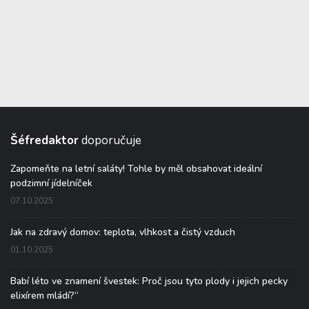
Šéfredaktor
doporučuje
Zapomeňte na letní saláty! Tohle by měl obsahovat ideální
podzimní jídelníček
07.10.2025
Jak na zdravý domov: teplota, vlhkost a čistý vzduch
01.10.2025
Babí léto ve znamení švestek: Proč jsou tyto plody i jejich pecky
elixírem mládí?“