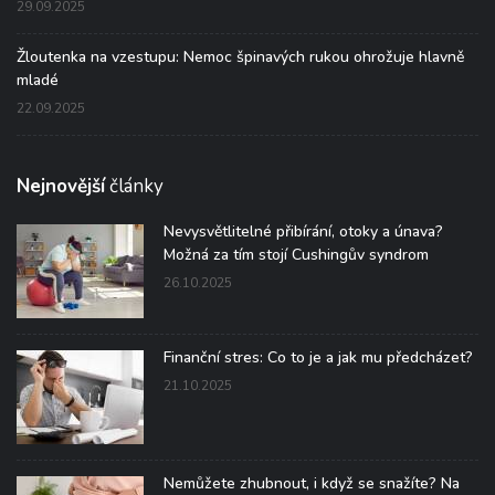
29.09.2025
Žloutenka na vzestupu: Nemoc špinavých rukou ohrožuje hlavně
mladé
22.09.2025
Nejnovější
články
Nevysvětlitelné přibírání, otoky a únava?
Možná za tím stojí Cushingův syndrom
26.10.2025
Finanční stres: Co to je a jak mu předcházet?
21.10.2025
Nemůžete zhubnout, i když se snažíte? Na