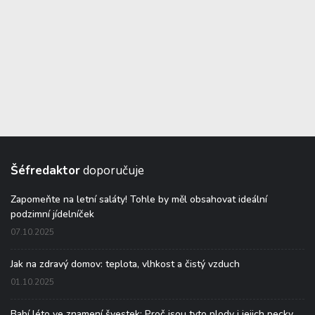
Šéfredaktor
doporučuje
Zapomeňte na letní saláty! Tohle by měl obsahovat ideální
podzimní jídelníček
07.10.2025
Jak na zdravý domov: teplota, vlhkost a čistý vzduch
01.10.2025
Babí léto ve znamení švestek: Proč jsou tyto plody i jejich pecky