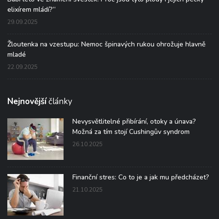
elixírem mládí?“
29.09.2025
Žloutenka na vzestupu: Nemoc špinavých rukou ohrožuje hlavně
mladé
22.09.2025
Nejnovější
články
Nevysvětlitelné přibírání, otoky a únava?
Možná za tím stojí Cushingův syndrom
26.10.2025
Finanční stres: Co to je a jak mu předcházet?
21.10.2025