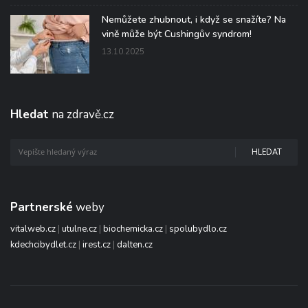
Nemůžete zhubnout, i když se snažíte? Na
vině může být Cushingův syndrom!
13.10.2025
Hledat
na zdravě.cz
HLEDAT
Partnerské
weby
vitalweb.cz
|
utulne.cz
|
biochemicka.cz
|
spolubydlo.cz
kdechcibydlet.cz
|
irest.cz
|
dalten.cz