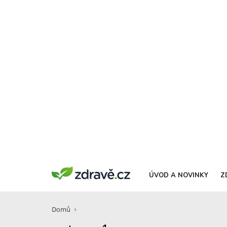
ÚVOD A NOVINKY
Z
Domů