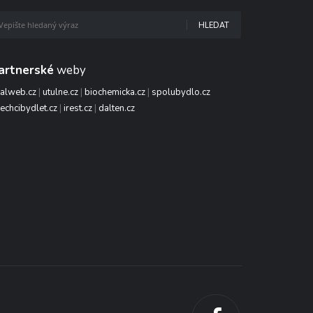
HLEDAT
artnerské
weby
talweb.cz
|
utulne.cz
|
biochemicka.cz
|
spolubydlo.cz
echcibydlet.cz
|
irest.cz
|
dalten.cz