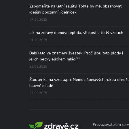
Zapomeňte na letní saláty! Tohle by měl obsahovat
ideální podzimní jídelníček
07.10.2025
Jak na zdravý domov: teplota, vlhkost a čistý vzduch
01.10.2025
Babí léto ve znamení švestek: Proč jsou tyto plody i
jejich pecky elixírem mládí?“
29.09.2025
Žloutenka na vzestupu: Nemoc špinavých rukou ohrož
hlavně mladé
22.09.2025
Provozovatelem serve