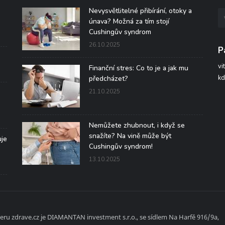
Nevysvětlitelné přibírání, otoky a
únava? Možná za tím stojí
Cushingův syndrom
26.10.2025
P
vi
Finanční stres: Co to je a jak mu
kd
předcházet?
21.10.2025
Nemůžete zhubnout, i když se
snažíte? Na vině může být
uje
Cushingův syndrom!
13.10.2025
ru zdrave.cz je DIAMANTAN investment s.r.o., se sídlem Na Harfě 916/9a,