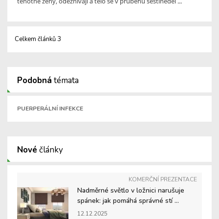
těhotné ženy, odeznívají a tělo se v průběhu šestineděl ...
Celkem článků 3
Podobná
témata
PUERPERÁLNÍ INFEKCE
Nové
články
KOMERČNÍ PREZENTACE
Nadměrné světlo v ložnici narušuje
spánek: jak pomáhá správné stí ...
12.12.2025