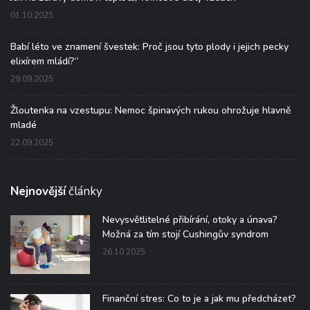
01.10.2025
Babí léto ve znamení švestek: Proč jsou tyto plody i jejich pecky
elixírem mládí?“
29.09.2025
Žloutenka na vzestupu: Nemoc špinavých rukou ohrožuje hlavně
mladé
22.09.2025
Nejnovější
články
Nevysvětlitelné přibírání, otoky a únava?
Možná za tím stojí Cushingův syndrom
26.10.2025
Finanční stres: Co to je a jak mu předcházet?