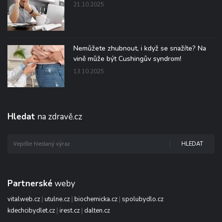
21.10.2025
Nemůžete zhubnout, i když se snažíte? Na
vině může být Cushingův syndrom!
13.10.2025
Hledat
na zdravě.cz
HLEDAT
Partnerské
weby
vitalweb.cz
|
utulne.cz
|
biochemicka.cz
|
spolubydlo.cz
kdechcibydlet.cz
|
irest.cz
|
dalten.cz