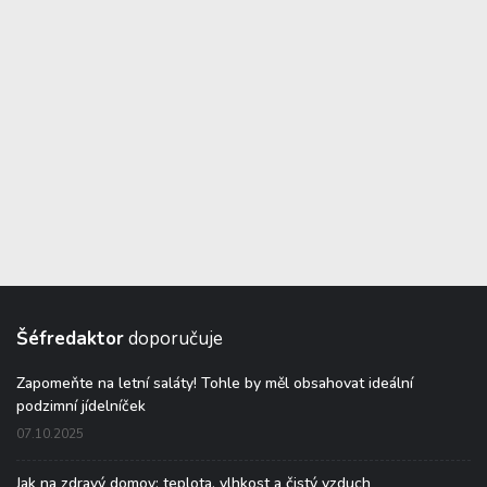
Šéfredaktor
doporučuje
Zapomeňte na letní saláty! Tohle by měl obsahovat ideální
podzimní jídelníček
07.10.2025
Jak na zdravý domov: teplota, vlhkost a čistý vzduch