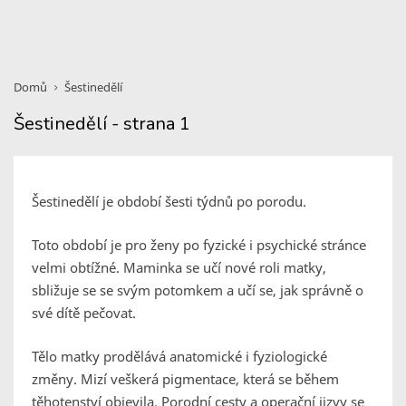
Domů
Šestinedělí
Šestinedělí - strana 1
Šestinedělí je období šesti týdnů po porodu.
Toto období je pro ženy po fyzické i psychické stránce
velmi obtížné. Maminka se učí nové roli matky,
sbližuje se se svým potomkem a učí se, jak správně o
své dítě pečovat.
Tělo matky prodělává anatomické i fyziologické
změny. Mizí veškerá pigmentace, která se během
těhotenství objevila. Porodní cesty a operační jizvy se