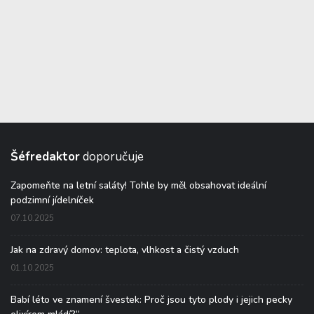
Šéfredaktor
doporučuje
Zapomeňte na letní saláty! Tohle by měl obsahovat ideální
podzimní jídelníček
07.10.2025
Jak na zdravý domov: teplota, vlhkost a čistý vzduch
01.10.2025
Babí léto ve znamení švestek: Proč jsou tyto plody i jejich pecky