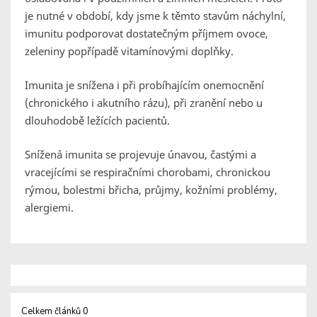
je nutné v období, kdy jsme k těmto stavům náchylní,
imunitu podporovat dostatečným příjmem ovoce,
zeleniny popřípadě vitamínovými doplňky.
Imunita je snížena i při probíhajícím onemocnění
(chronického i akutního rázu), při zranění nebo u
dlouhodobě ležících pacientů.
Snížená imunita se projevuje únavou, častými a
vracejícími se respiračními chorobami, chronickou
rýmou, bolestmi břicha, průjmy, kožními problémy,
alergiemi.
Celkem článků 0