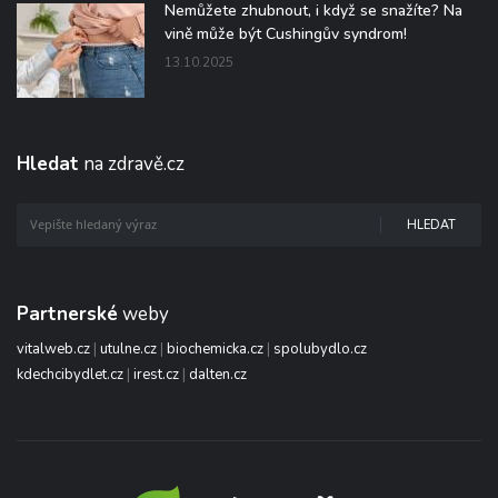
Nemůžete zhubnout, i když se snažíte? Na
vině může být Cushingův syndrom!
13.10.2025
Hledat
na zdravě.cz
HLEDAT
Partnerské
weby
vitalweb.cz
|
utulne.cz
|
biochemicka.cz
|
spolubydlo.cz
kdechcibydlet.cz
|
irest.cz
|
dalten.cz