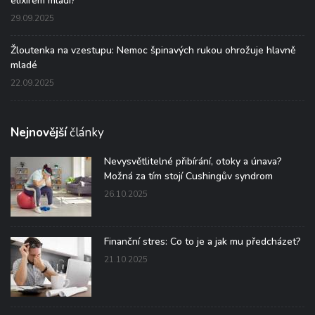
elixírem mládí?“
29.09.2025
Žloutenka na vzestupu: Nemoc špinavých rukou ohrožuje hlavně
mladé
22.09.2025
Nejnovější
články
Nevysvětlitelné přibírání, otoky a únava?
Možná za tím stojí Cushingův syndrom
26.10.2025
Finanční stres: Co to je a jak mu předcházet?
21.10.2025