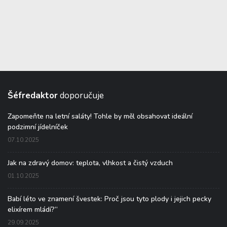
Šéfredaktor
doporučuje
Zapomeňte na letní saláty! Tohle by měl obsahovat ideální
podzimní jídelníček
07.10.2025
Jak na zdravý domov: teplota, vlhkost a čistý vzduch
01.10.2025
Babí léto ve znamení švestek: Proč jsou tyto plody i jejich pecky
elixírem mládí?“
29.09.2025