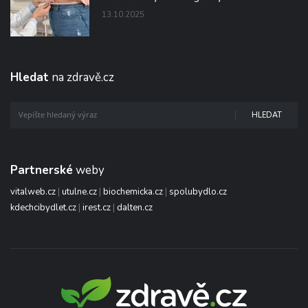
13.10.2025
Hledat
na zdravě.cz
HLEDAT
Partnerské
weby
vitalweb.cz
|
utulne.cz
|
biochemicka.cz
|
spolubydlo.cz
kdechcibydlet.cz
|
irest.cz
|
dalten.cz