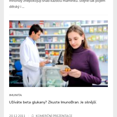
mnohdy znepokojují snad každou maminku. Stejně tak pojem
dětský i ...
IMUNITA
Užíváte beta glukany? Zkuste ImunoBran. Je silnější.
20.12.2011
KOMERČNÍ PREZENTACE