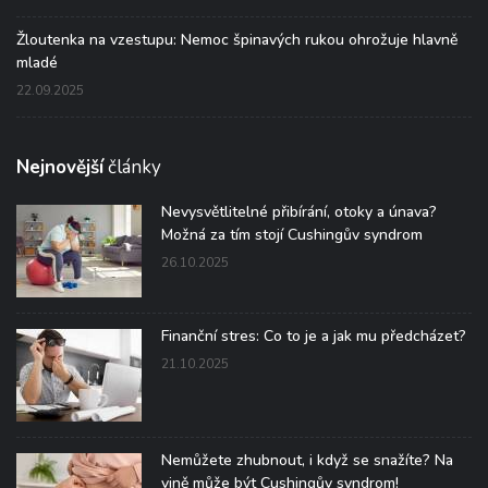
Žloutenka na vzestupu: Nemoc špinavých rukou ohrožuje hlavně
mladé
22.09.2025
Nejnovější
články
Nevysvětlitelné přibírání, otoky a únava?
Možná za tím stojí Cushingův syndrom
26.10.2025
Finanční stres: Co to je a jak mu předcházet?
21.10.2025
Nemůžete zhubnout, i když se snažíte? Na
vině může být Cushingův syndrom!