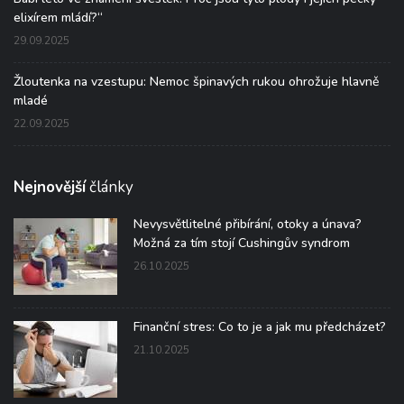
elixírem mládí?“
29.09.2025
Žloutenka na vzestupu: Nemoc špinavých rukou ohrožuje hlavně
mladé
22.09.2025
Nejnovější
články
Nevysvětlitelné přibírání, otoky a únava?
Možná za tím stojí Cushingův syndrom
26.10.2025
Finanční stres: Co to je a jak mu předcházet?
21.10.2025