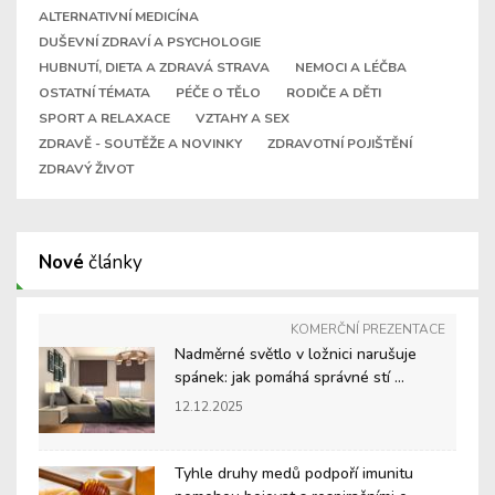
ALTERNATIVNÍ MEDICÍNA
DUŠEVNÍ ZDRAVÍ A PSYCHOLOGIE
HUBNUTÍ, DIETA A ZDRAVÁ STRAVA
NEMOCI A LÉČBA
OSTATNÍ TÉMATA
PÉČE O TĚLO
RODIČE A DĚTI
SPORT A RELAXACE
VZTAHY A SEX
ZDRAVĚ - SOUTĚŽE A NOVINKY
ZDRAVOTNÍ POJIŠTĚNÍ
ZDRAVÝ ŽIVOT
Nové
články
KOMERČNÍ PREZENTACE
Nadměrné světlo v ložnici narušuje
spánek: jak pomáhá správné stí ...
12.12.2025
Tyhle druhy medů podpoří imunitu