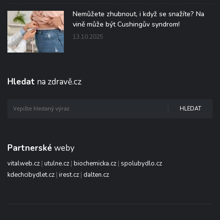
Nemůžete zhubnout, i když se snažíte? Na
vině může být Cushingův syndrom!
13.10.2025
Hledat
na zdravě.cz
HLEDAT
Partnerské
weby
vitalweb.cz
|
utulne.cz
|
biochemicka.cz
|
spolubydlo.cz
kdechcibydlet.cz
|
irest.cz
|
dalten.cz