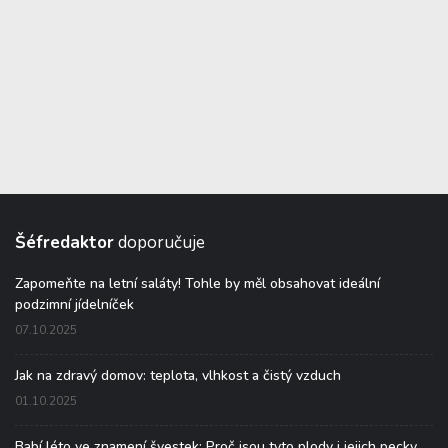
Šéfredaktor
doporučuje
Zapomeňte na letní saláty! Tohle by měl obsahovat ideální
podzimní jídelníček
07.10.2025
Jak na zdravý domov: teplota, vlhkost a čistý vzduch
01.10.2025
Babí léto ve znamení švestek: Proč jsou tyto plody i jejich pecky