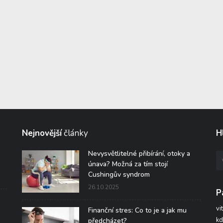
Nejnovější
články
H
Nevysvětlitelné přibírání, otoky a
únava? Možná za tím stojí
Cushingův syndrom
26.10.2025
P
vi
Finanční stres: Co to je a jak mu
kd
předcházet?