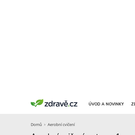
ÚVOD A NOVINKY
Z
Domů
Aerobní cvičení