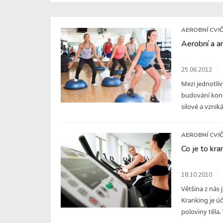
AEROBNÍ CVIČ
Aerobní a an
25.06.2012
Mezi jednotliv
budování kond
silové a vzniká
AEROBNÍ CVIČ
Co je to kra
18.10.2010
Většina z nás j
Kranking je ú
poloviny těla. 