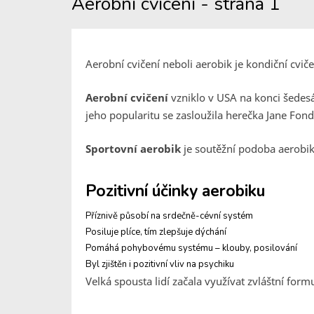
Aerobní cvičení - strana 1
Aerobní cvičení neboli aerobik je kondiční cvi
Aerobní cvičení
vzniklo v USA na konci šedesát
jeho popularitu se zasloužila herečka Jane Fon
Sportovní aerobik
je soutěžní podoba aerobik
Pozitivní účinky aerobiku
Příznivě působí na srdečně-cévní systém
Posiluje plíce, tím zlepšuje dýchání
Pomáhá pohybovému systému – klouby, posilování
Byl zjištěn i pozitivní vliv na psychiku
Velká spousta lidí začala využívat zvláštní form