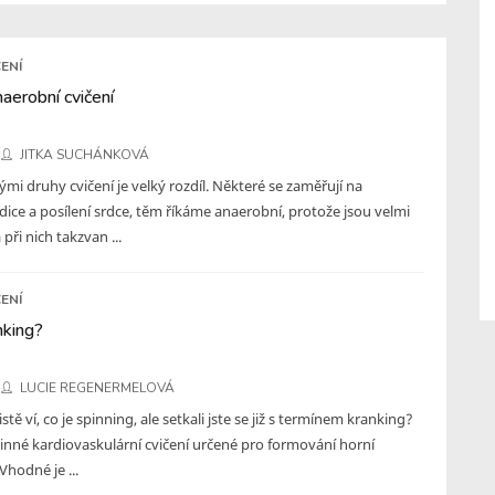
ENÍ
aerobní cvičení
JITKA SUCHÁNKOVÁ
ými druhy cvičení je velký rozdíl. Některé se zaměřují na
ice a posílení srdce, těm říkáme anaerobní, protože jsou velmi
 při nich takzvan ...
ENÍ
nking?
LUCIE REGENERMELOVÁ
istě ví, co je spinning, ale setkali jste se již s termínem kranking?
činné kardiovaskulární cvičení určené pro formování horní
Vhodné je ...