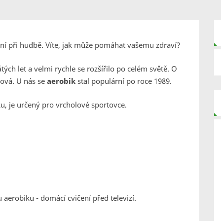
čení při hudbě. Víte, jak může pomáhat vašemu zdraví?
ých let a velmi rychle se rozšířilo po celém světě. O
dová. U nás se
aerobik
stal populární po roce 1989.
u, je určený pro vrcholové sportovce.
u aerobiku - domácí cvičení před televizí.