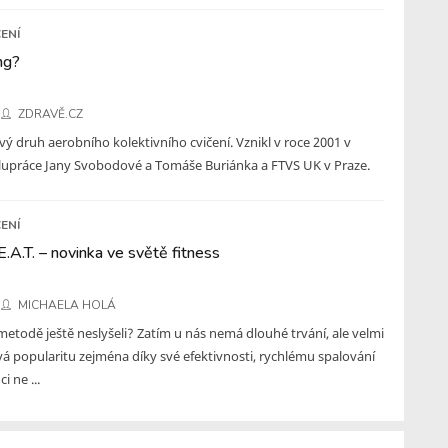
ENÍ
ng?
ZDRAVĚ.CZ
ý druh aerobního kolektivního cvičení. Vznikl v roce 2001 v
lupráce Jany Svobodové a Tomáše Buriánka a FTVS UK v Praze.
ENÍ
.A.T. – novinka ve světě fitness
MICHAELA HOLÁ
 metodě ještě neslyšeli? Zatím u nás nemá dlouhé trvání, ale velmi
ává popularitu zejména díky své efektivnosti, rychlému spalování
i ne ...