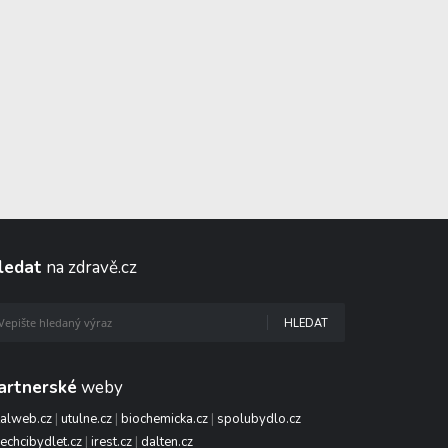
ledat
na zdravě.cz
HLEDAT
artnerské
weby
talweb.cz
|
utulne.cz
|
biochemicka.cz
|
spolubydlo.cz
echcibydlet.cz
|
irest.cz
|
dalten.cz