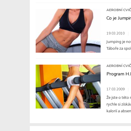
AEROBNÍ CVIČ
Co je Jumpi
19.03.2010
Jumping je nov
Táboře za spo
AEROBNÍ CVIČ
Program H.E
17.03.2009
Že jste o této
rychle si získ
kalorií a absenc