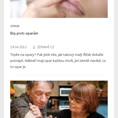
OPAR
Boj proti oparům
19.04.2012
ZDRAVĚ.CZ
Trpíte na opary? Pak jistě víte, jak takový malý flíček dokáže
potrápit. Někteří mají opar každou chvíli, jiní téměř nevědí, co
to opar je.