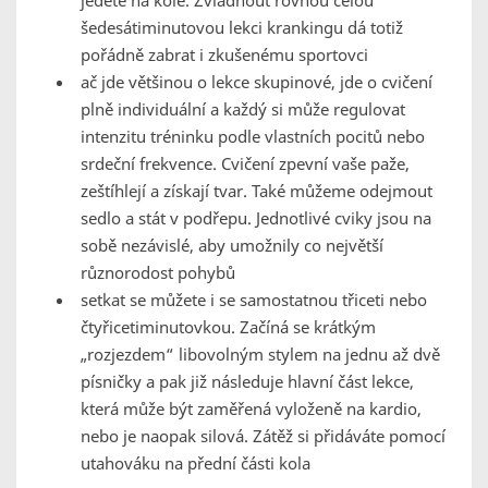
jedete na kole. Zvládnout rovnou celou
šedesátiminutovou lekci krankingu dá totiž
pořádně zabrat i zkušenému sportovci
ač jde většinou o lekce skupinové, jde o cvičení
plně individuální a každý si může regulovat
intenzitu tréninku podle vlastních pocitů nebo
srdeční frekvence. Cvičení zpevní vaše paže,
zeštíhlejí a získají tvar. Také můžeme odejmout
sedlo a stát v podřepu. Jednotlivé cviky jsou na
sobě nezávislé, aby umožnily co největší
různorodost pohybů
setkat se můžete i se samostatnou třiceti nebo
čtyřicetiminutovkou. Začíná se krátkým
„rozjezdem“ libovolným stylem na jednu až dvě
písničky a pak již následuje hlavní část lekce,
která může být zaměřená vyloženě na kardio,
nebo je naopak silová. Zátěž si přidáváte pomocí
utahováku na přední části kola