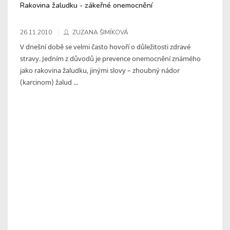
Rakovina žaludku - zákeřné onemocnění
26.11.2010
ZUZANA ŠIMÍKOVÁ
V dnešní době se velmi často hovoří o důležitosti zdravé
stravy. Jedním z důvodů je prevence onemocnění známého
jako rakovina žaludku, jinými slovy – zhoubný nádor
(karcinom) žalud ...