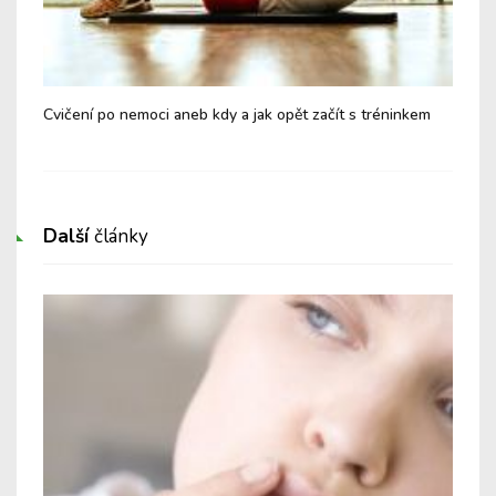
Cvičení po nemoci aneb kdy a jak opět začít s tréninkem
Nev
tep
Další
články