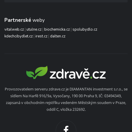
Partnerské
weby
vitalweb.cz
|
utulne.cz
|
biochemicka.cz
|
spolubydlo.cz
kdechcibydlet.cz
|
irest.cz
|
dalten.cz
Provozovatelem serveru zdrave.cz je DIAMANTAN investment s.r.o., se
sídlem Na Harfě 916/9a, Vysočany, 190 00 Praha 9, IČ: 03494349,
zapsaná v obchodním rejstříku vedeném Městským soudem v Praze,
oddíl C, vložka 232692.