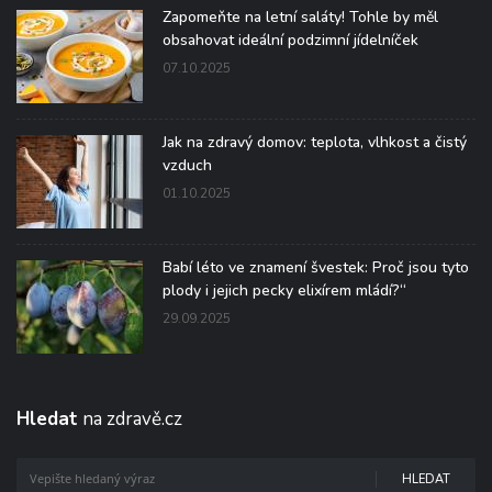
Zapomeňte na letní saláty! Tohle by měl
obsahovat ideální podzimní jídelníček
07.10.2025
Jak na zdravý domov: teplota, vlhkost a čistý
vzduch
01.10.2025
Babí léto ve znamení švestek: Proč jsou tyto
plody i jejich pecky elixírem mládí?“
29.09.2025
Hledat
na zdravě.cz
HLEDAT