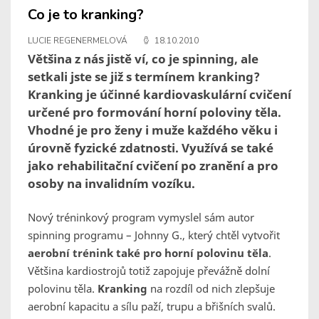
Co je to kranking?
LUCIE REGENERMELOVÁ
18.10.2010
Většina z nás jistě ví, co je spinning, ale
setkali jste se již s termínem kranking?
Kranking je účinné kardiovaskulární cvičení
určené pro formování horní poloviny těla.
Vhodné je pro ženy i muže každého věku i
úrovně fyzické zdatnosti. Využívá se také
jako rehabilitační cvičení po zranění a pro
osoby na invalidním vozíku.
Nový tréninkový program vymyslel sám autor
spinning programu – Johnny G., který chtěl vytvořit
aerobní trénink také pro horní polovinu těla
.
Většina kardiostrojů totiž zapojuje převážně dolní
polovinu těla.
Kranking
na rozdíl od nich zlepšuje
aerobní kapacitu a sílu paží, trupu a břišních svalů.