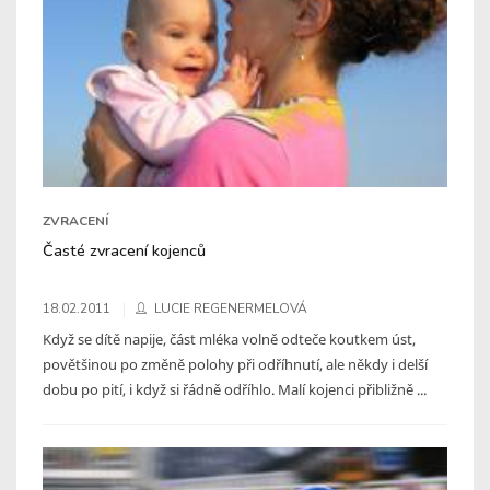
ZVRACENÍ
Časté zvracení kojenců
18.02.2011
LUCIE REGENERMELOVÁ
Když se dítě napije, část mléka volně odteče koutkem úst,
povětšinou po změně polohy při odříhnutí, ale někdy i delší
dobu po pití, i když si řádně odříhlo. Malí kojenci přibližně ...