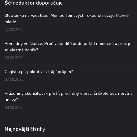
Šéfredaktor
doporučuje
Žloutenka na vzestupu: Nemoc špinavých rukou ohrožuje hlavně
mladé
22.09.2025
První dny ve školce: Proč vaše dítě bude pořád nemocné a proč je
to vlastně dobře?
16.09.2025
Co jíst a pít pokud vás trápí průjem?
07.09.2025
Prázdniny skončily. Jak přežít první dny v práci či škole bez nervů a
únavy?
04.09.2025
Nejnovější
články