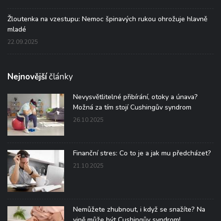
Žloutenka na vzestupu: Nemoc špinavých rukou ohrožuje hlavně
mladé
22.09.2025
Nejnovější
články
Nevysvětlitelné přibírání, otoky a únava?
Možná za tím stojí Cushingův syndrom
26.10.2025
Finanční stres: Co to je a jak mu předcházet?
21.10.2025
Nemůžete zhubnout, i když se snažíte? Na
vině může být Cushingův syndrom!