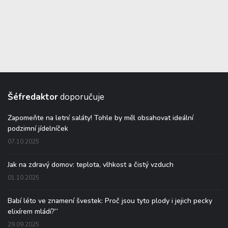
Šéfredaktor
doporučuje
Zapomeňte na letní saláty! Tohle by měl obsahovat ideální
podzimní jídelníček
07.10.2025
Jak na zdravý domov: teplota, vlhkost a čistý vzduch
01.10.2025
Babí léto ve znamení švestek: Proč jsou tyto plody i jejich pecky
elixírem mládí?“
29.09.2025