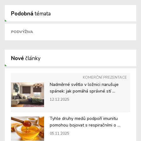
Podobná
témata
PODVÝŽIVA
Nové
články
KOMERČNÍ PREZENTACE
Nadměrné světlo v ložnici narušuje
spánek: jak pomáhá správné stí ...
12.12.2025
Tyhle druhy medů podpoří imunitu
pomohou bojovat s respiračními o ...
05.11.2025