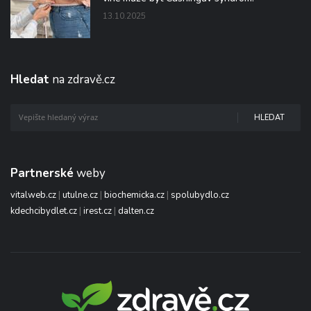
13.10.2025
Hledat
na zdravě.cz
HLEDAT
Partnerské
weby
vitalweb.cz
|
utulne.cz
|
biochemicka.cz
|
spolubydlo.cz
kdechcibydlet.cz
|
irest.cz
|
dalten.cz