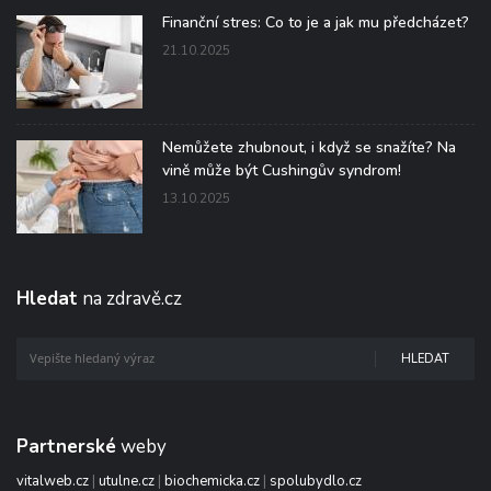
Finanční stres: Co to je a jak mu předcházet?
21.10.2025
Nemůžete zhubnout, i když se snažíte? Na
vině může být Cushingův syndrom!
13.10.2025
Hledat
na zdravě.cz
HLEDAT
Partnerské
weby
vitalweb.cz
|
utulne.cz
|
biochemicka.cz
|
spolubydlo.cz