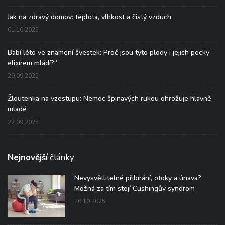
Jak na zdravý domov: teplota, vlhkost a čistý vzduch
01.10.2025
Babí léto ve znamení švestek: Proč jsou tyto plody i jejich pecky
elixírem mládí?“
29.09.2025
Žloutenka na vzestupu: Nemoc špinavých rukou ohrožuje hlavně
mladé
22.09.2025
Nejnovější
články
Nevysvětlitelné přibírání, otoky a únava?
Možná za tím stojí Cushingův syndrom
26.10.2025