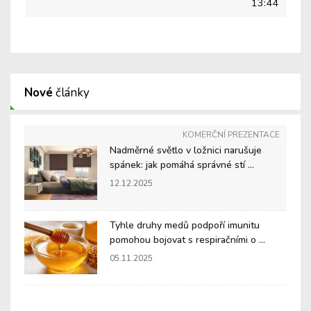
13:44
Nové
články
KOMERČNÍ PREZENTACE
Nadměrné světlo v ložnici narušuje
spánek: jak pomáhá správné stí ...
12.12.2025
Tyhle druhy medů podpoří imunitu
pomohou bojovat s respiračními o ...
05.11.2025