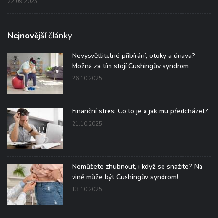
22.09.2025
Nejnovější
články
Nevysvětlitelné přibírání, otoky a únava?
Možná za tím stojí Cushingův syndrom
26.10.2025
Finanční stres: Co to je a jak mu předcházet?
21.10.2025
Nemůžete zhubnout, i když se snažíte? Na
vině může být Cushingův syndrom!
13.10.2025