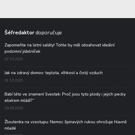
Šéfredaktor
doporučuje
Zapomeňte na letní saláty! Tohle by měl obsahovat ideální
podzimní jídelníček
07.10.2025
Jak na zdravý domov: teplota, vlhkost a čistý vzduch
01.10.2025
Babí léto ve znamení švestek: Proč jsou tyto plody i jejich pecky
elixírem mládí?“
29.09.2025
Žloutenka na vzestupu: Nemoc špinavých rukou ohrožuje hlavně
mladé