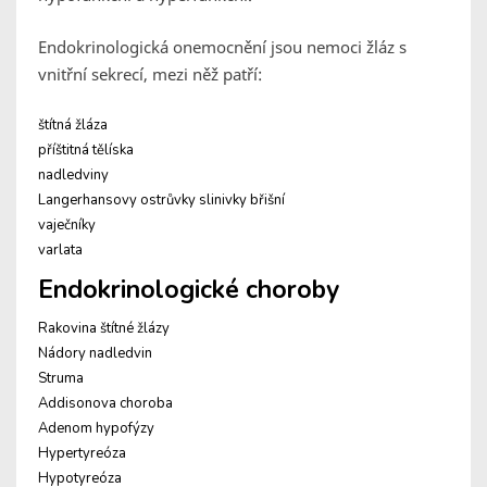
Endokrinologická onemocnění jsou nemoci žláz s
vnitřní sekrecí, mezi něž patří:
štítná žláza
příštitná tělíska
nadledviny
Langerhansovy ostrůvky slinivky břišní
vaječníky
varlata
Endokrinologické choroby
Rakovina štítné žlázy
Nádory nadledvin
Struma
Addisonova choroba
Adenom hypofýzy
Hypertyreóza
Hypotyreóza