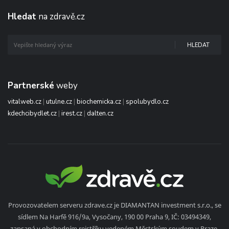
Hledat
na zdravě.cz
HLEDAT
Partnerské
weby
vitalweb.cz
|
utulne.cz
|
biochemicka.cz
|
spolubydlo.cz
kdechcibydlet.cz
|
irest.cz
|
dalten.cz
Provozovatelem serveru zdrave.cz je DIAMANTAN investment s.r.o., se
sídlem Na Harfě 916/9a, Vysočany, 190 00 Praha 9, IČ: 03494349,
zapsaná v obchodním rejstříku vedeném Městským soudem v Praze,