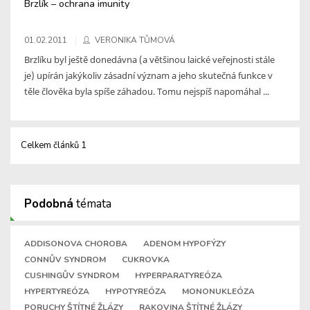
Brzlík – ochrana imunity
01.02.2011
VERONIKA TŮMOVÁ
Brzlíku byl ještě donedávna (a většinou laické veřejnosti stále
je) upírán jakýkoliv zásadní význam a jeho skutečná funkce v
těle člověka byla spíše záhadou. Tomu nejspíš napomáhal ...
Celkem článků 1
Podobná
témata
ADDISONOVA CHOROBA
ADENOM HYPOFÝZY
CONNŮV SYNDROM
CUKROVKA
CUSHINGŮV SYNDROM
HYPERPARATYREÓZA
HYPERTYREÓZA
HYPOTYREÓZA
MONONUKLEÓZA
PORUCHY ŠTÍTNÉ ŽLÁZY
RAKOVINA ŠTÍTNÉ ŽLÁZY