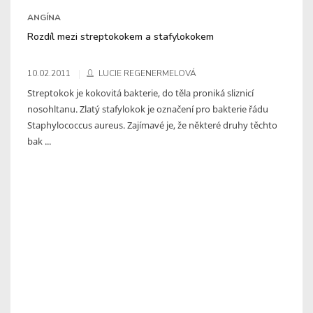
ANGÍNA
Rozdíl mezi streptokokem a stafylokokem
10.02.2011
LUCIE REGENERMELOVÁ
Streptokok je kokovitá bakterie, do těla proniká sliznicí
nosohltanu. Zlatý stafylokok je označení pro bakterie řádu
Staphylococcus aureus. Zajímavé je, že některé druhy těchto
bak ...