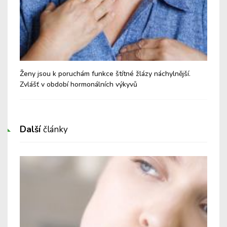
Ženy jsou k poruchám funkce štítné žlázy náchylnější.
Ad
Zvlášť v období hormonálních výkyvů
Další
články