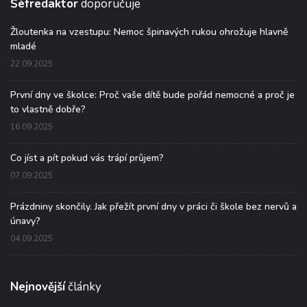
Šéfredaktor
doporučuje
Žloutenka na vzestupu: Nemoc špinavých rukou ohrožuje hlavně
mladé
22.09.2025
První dny ve školce: Proč vaše dítě bude pořád nemocné a proč je
to vlastně dobře?
16.09.2025
Co jíst a pít pokud vás trápí průjem?
07.09.2025
Prázdniny skončily. Jak přežít první dny v práci či škole bez nervů a
únavy?
04.09.2025
Nejnovější
články