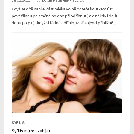
18.02.2011
LUCIE REGENERMELOVÁ
Když se dítě napije, část mléka volně odteče koutkem úst,
povětšinou po změně polohy při odříhnutí, ale někdy i delší
dobu po pití, i když si řádně odříhlo. Malí kojenci přibližně ...
SYFILIS
Syfilis může i zabíjet