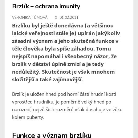
Brzlík – ochrana imunity
VERONIKA TŮMOVÁ
01.02.2011
Brzlíku byl ještě donedávna (a většinou
laické veřejnosti stále je) upírán jakýkoliv
zásadní význam a jeho skutečná funkce v
těle člověka byla spíše záhadou. Tomu
nejspíš napomáhal i všeobecný názor, že
brzlík v dětství úplně zmizí a je tedy
nedůležitý. Skutečnost je však mnohem
složitější a také zajímavější.
Brzlík je uložen hned pod horní částí hrudní kosti
vprostřed hrudníku, je poměrně velký hned po
narození, největších rozměrů však dosahuje ve věku
kolem puberty.
Funkce a význam brzlíku