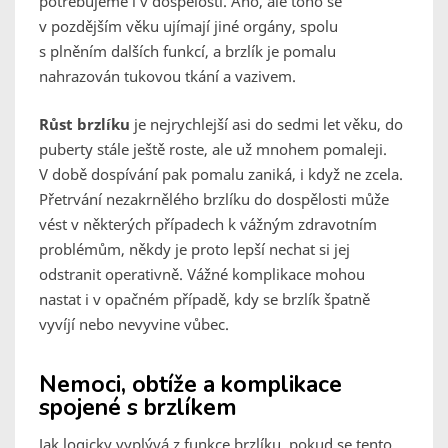
potřebujeme i v dospělosti. Ano, ale toho se
v pozdějším věku ujímají jiné orgány, spolu
s plněním dalších funkcí, a brzlík je pomalu
nahrazován tukovou tkání a vazivem.
Růst brzlíku
je nejrychlejší asi do sedmi let věku, do
puberty stále ještě roste, ale už mnohem pomaleji.
V době dospívání pak pomalu zaniká, i když ne zcela.
Přetrvání nezakrnělého brzlíku do dospělosti může
vést v některých případech k vážným zdravotním
problémům, někdy je proto lepší nechat si jej
odstranit operativně. Vážné komplikace mohou
nastat i v opačném případě, kdy se brzlík špatně
vyvíjí nebo nevyvine vůbec.
Nemoci, obtíže a komplikace
spojené s brzlíkem
Jak logicky vyplývá z funkce brzlíku, pokud se tento