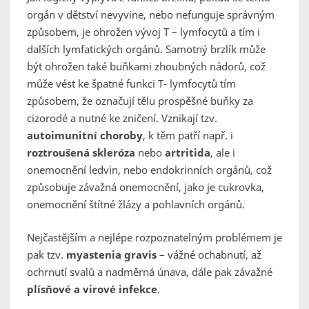
orgán v dětství nevyvine, nebo nefunguje správným
způsobem, je ohrožen vývoj T – lymfocytů a tím i
dalších lymfatických orgánů. Samotný brzlík může
být ohrožen také buňkami zhoubných nádorů, což
může vést ke špatné funkci T- lymfocytů tím
způsobem, že označují tělu prospěšné buňky za
cizorodé a nutné ke zničení. Vznikají tzv.
autoimunitní choroby
, k těm patří např. i
roztroušená skleróza
nebo
artritida
, ale i
onemocnění ledvin, nebo endokrinních orgánů, což
způsobuje závažná onemocnění, jako je cukrovka,
onemocnění štítné žlázy a pohlavních orgánů.
Nejčastějším a nejlépe rozpoznatelným problémem je
pak tzv.
myastenia gravis
– vážné ochabnutí, až
ochrnutí svalů a nadměrná únava, dále pak závažné
plísňové a virové infekce
.