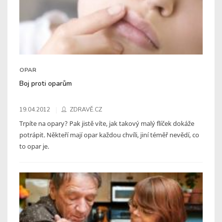
OPAR
Boj proti oparům
19.04.2012
ZDRAVĚ.CZ
Trpíte na opary? Pak jistě víte, jak takový malý flíček dokáže
potrápit. Někteří mají opar každou chvíli, jiní téměř nevědí, co
to opar je.