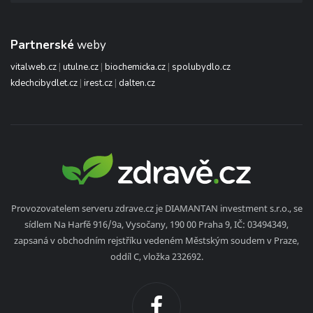
Partnerské
weby
vitalweb.cz
|
utulne.cz
|
biochemicka.cz
|
spolubydlo.cz
kdechcibydlet.cz
|
irest.cz
|
dalten.cz
Provozovatelem serveru zdrave.cz je DIAMANTAN investment s.r.o., se
sídlem Na Harfě 916/9a, Vysočany, 190 00 Praha 9, IČ: 03494349,
zapsaná v obchodním rejstříku vedeném Městským soudem v Praze,
oddíl C, vložka 232692.