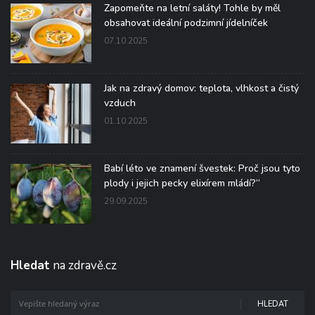
Zapomeňte na letní saláty! Tohle by měl
obsahovat ideální podzimní jídelníček
07.10.2025
Jak na zdravý domov: teplota, vlhkost a čistý
vzduch
01.10.2025
Babí léto ve znamení švestek: Proč jsou tyto
plody i jejich pecky elixírem mládí?“
29.09.2025
Hledat
na zdravě.cz
HLEDAT