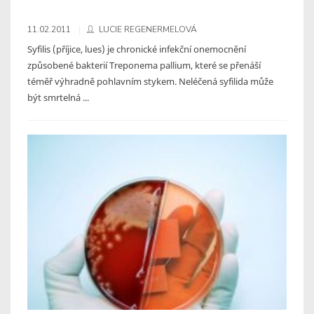
11.02.2011
LUCIE REGENERMELOVÁ
Syfilis (příjice, lues) je chronické infekční onemocnění
způsobené bakterií Treponema pallium, které se přenáší
téměř výhradně pohlavním stykem. Neléčená syfilida může
být smrtelná ...