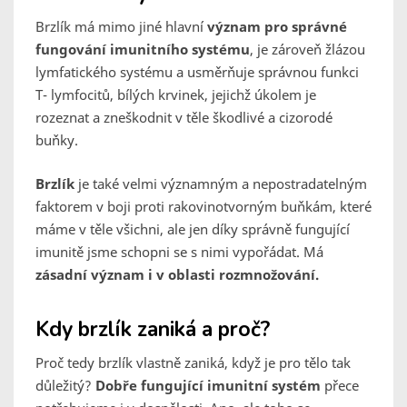
Brzlík má mimo jiné hlavní
význam pro správné
fungování imunitního systému
, je zároveň žlázou
lymfatického systému a usměrňuje správnou funkci
T- lymfocitů, bílých krvinek, jejichž úkolem je
rozeznat a zneškodnit v těle škodlivé a cizorodé
buňky.
Brzlík
je také velmi významným a nepostradatelným
faktorem v boji proti rakovinotvorným buňkám, které
máme v těle všichni, ale jen díky správně fungující
imunitě jsme schopni se s nimi vypořádat. Má
zásadní význam i v oblasti rozmnožování.
Kdy brzlík zaniká a proč?
Proč tedy brzlík vlastně zaniká, když je pro tělo tak
důležitý?
Dobře fungující imunitní systém
přece