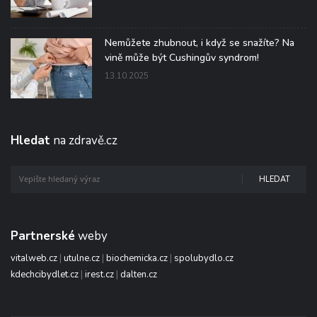
Nemůžete zhubnout, i když se snažíte? Na
vině může být Cushingův syndrom!
13.10.2025
Hledat
na zdravě.cz
HLEDAT
Partnerské
weby
vitalweb.cz
|
utulne.cz
|
biochemicka.cz
|
spolubydlo.cz
kdechcibydlet.cz
|
irest.cz
|
dalten.cz