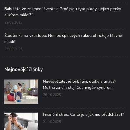
Babí léto ve znamení švestek: Proč jsou tyto plody i jejich pecky
elixírem mládí?“
29.09.2025
Žloutenka na vzestupu: Nemoc špinavých rukou ohrožuje hlavně
mladé
22.09.2025
Nejnovější
články
Nevysvětlitelné přibírání, otoky a únava?
Možná za tím stojí Cushingův syndrom
26.10.2025
Finanční stres: Co to je a jak mu předcházet?
21.10.2025