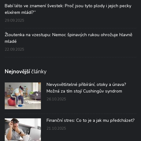
Babí léto ve znamení švestek: Proč jsou tyto plody i jejich pecky
elixírem mládí?“
29.09.2025
Žloutenka na vzestupu: Nemoc špinavých rukou ohrožuje hlavně
mladé
22.09.2025
Nejnovější
články
Nevysvětlitelné přibírání, otoky a únava?
Možná za tím stojí Cushingův syndrom
26.10.2025
Finanční stres: Co to je a jak mu předcházet?
21.10.2025