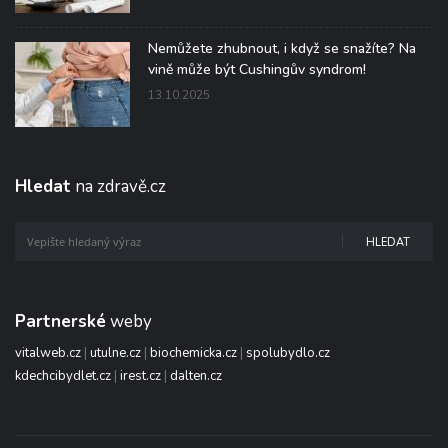
Nemůžete zhubnout, i když se snažíte? Na
vině může být Cushingův syndrom!
13.10.2025
Hledat
na zdravě.cz
HLEDAT
Partnerské
weby
vitalweb.cz
|
utulne.cz
|
biochemicka.cz
|
spolubydlo.cz
kdechcibydlet.cz
|
irest.cz
|
dalten.cz